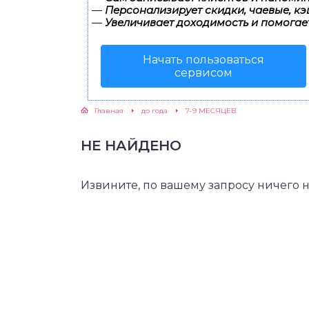
—
Персонализирует скидки, чаевые, кэ
—
Увеличивает доходимость и помогае
ЖУТСЯ ЗУБКИ
Начать пользоваться
РВЫЕ ШАГИ
сервисом
ИКОРМ
Главная
до года
7-9 МЕСЯЦЕВ
ЕМ К ВРАЧУ
НЕ НАЙДЕНО
Извините, по вашему запросу ничего 