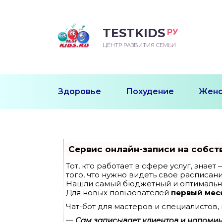
TESTKIDS
РУ
ВОРОЖДЕННЫЙ
БЕНОК УЧИТСЯ
ТСКИЙ САД
ЧАЛЬНАЯ ШКОЛА
ВОРИТЬ
ЦЕНТР РАЗВИТИЯ СЕМЬИ
УДНИЧОК
ЗВИВАЮЩИЕ ЗАНЯТИЯ
ЕШКОЛЬНЫЕ ЗАНЯТИЯ
ННЕЕ РАЗВИТИЕ
ОРОЙ МЕСЯЦ
ДГОТОВКА К ШКОЛЕ
ТАНИЕ ШКОЛЬНИКА
Здоровье
Похудение
Женс
ТАНИЕ ПОСЛЕ ГОДА
ТЫЙ МЕСЯЦ
ТАНИЕ ДОШКОЛЬНИКА
ОРОВЬЕ ШКОЛЬНИКА
ИУЧАЕМ К ГОРШКУ
ЛГОДА
Сервис онлайн-записи на собст
9 МЕСЯЦЕВ
Тот, кто работает в сфере услуг, знае
того, что нужно видеть свое расписани
Нашли самый бюджетный и оптимальн
12 МЕСЯЦЕВ
Для новых пользователей
первый мес
Чат-бот для мастеров и специалистов
ОБЛЕМЫ ПЕРВОГО
ДА
—
Сам записывает клиентов и напомина