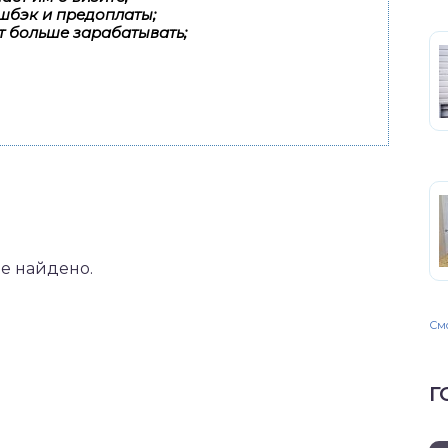
шбэк и предоплаты;
т больше зарабатывать;
не найдено.
Смо
Г