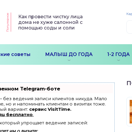
Кар
Популярное
Как провести чистку лица
дома не хуже салонной с
помощью соды и соли
кие советы
МАЛЫШ ДО ГОДА
1-2 ГОДА
П
венном Telegram-боте
т — без ведения записи клиентов никуда. Мало
е, но и напоминать клиентам о визитах тоже.
ый вариант:
сервис VisitTime.
яц бесплатно
.
, который упрощает ведение записей:
ет им о визите;