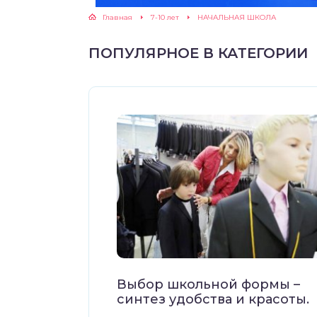
Главная
7-10 лет
НАЧАЛЬНАЯ ШКОЛА
ЖУТСЯ ЗУБКИ
ПОПУЛЯРНОЕ В КАТЕГОРИИ
РВЫЕ ШАГИ
ИКОРМ
ЕМ К ВРАЧУ
Выбор школьной формы –
синтез удобства и красоты.