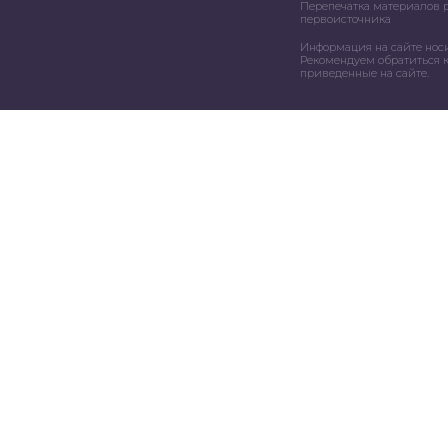
Перепечатка материалов 
первоисточника
Информация на сайте нос
Рекомендуем обратиться к
приведенные на сайте.