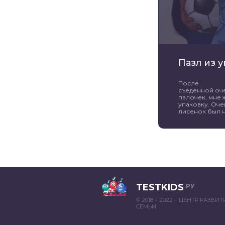
Пазл из 
После
съеденной оч
палочек, мне 
упаковку. Оче
лисенок был н
TESTKIDS
РУ
© 2018 – 2022 – ЦЕНТР РАЗВИ
СЕМЬИ