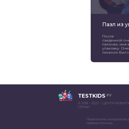
Пазл из 
После
съеденной оч
палочек, мне 
упаковку. Оче
лисенок был н
TESTKIDS
РУ
© 2018 – 2022 – ЦЕНТР РАЗВИ
СЕМЬИ
Перепечатка материалов 
первоисточника