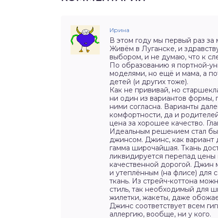
Ирина
В этом году мы первый раз за
Живём в Луганске, и здравств
выбором, и не думаю, что к с
По образованию я портной-уни
моделями, но ещё и мама, а 
детей (и других тоже).
Как не прививай, но старшекл
ни один из вариантов формы,
ними согласна. Варианты дале
комфортности, да и родителей
цена за хорошее качество. Гл
Идеальным решением стал бы к
джинсом. Джинс, как вариант
гамма широчайшая. Ткань дост
ликвидируется перепад цены
качественной дорогой. Джин 
и утеплённым (на флисе) для 
ткань. Из стрейч-коттона мож
стиль, так необходимый для ш
жилетки, жакеты, даже обожа
Джинс соответствует всем гиг
аллергию, вообще, ни у кого.