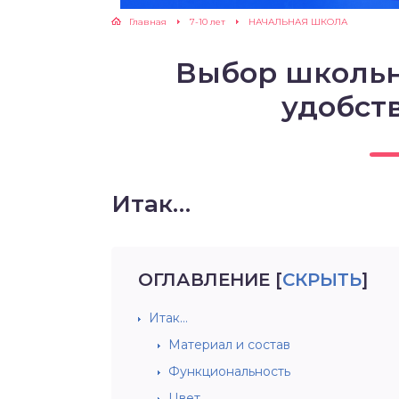
Главная
7-10 лет
НАЧАЛЬНАЯ ШКОЛА
ЖУТСЯ ЗУБКИ
Выбор школьн
РВЫЕ ШАГИ
удобств
ИКОРМ
ЕМ К ВРАЧУ
Итак…
ОГЛАВЛЕНИЕ
[
СКРЫТЬ
]
Итак…
Материал и состав
Функциональность
Цвет