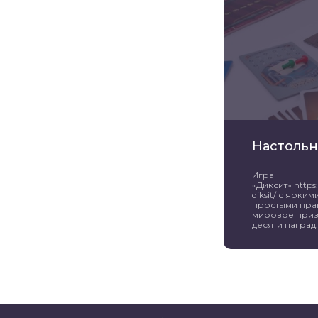
Настольн
Игра
«Диксит» https:/
diksit/ с ярк
простыми пра
мировое приз
десяти наград. 