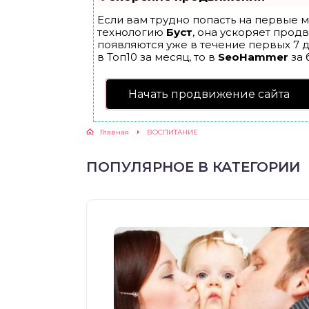
Если вам трудно попасть на первые м
ЖУТСЯ ЗУБКИ
технологию
Буст
, она ускоряет прод
появляются уже в течение первых 7 д
в Топ10 за месяц, то в
SeoHammer
за 
РВЫЕ ШАГИ
Начать продвижение сайта
ИКОРМ
Главная
ВОСПИТАНИЕ
ЕМ К ВРАЧУ
ПОПУЛЯРНОЕ В КАТЕГОРИИ