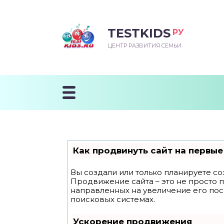
TESTKIDS
РУ
ВОРОЖДЕННЫЙ
БЕНОК УЧИТСЯ
ТСКИЙ САД
ЧАЛЬНАЯ ШКОЛА
ВОРИТЬ
ЦЕНТР РАЗВИТИЯ СЕМЬИ
УДНИЧОК
ЗВИВАЮЩИЕ ЗАНЯТИЯ
ЕШКОЛЬНЫЕ ЗАНЯТИЯ
ННЕЕ РАЗВИТИЕ
ОРОЙ МЕСЯЦ
ДГОТОВКА К ШКОЛЕ
ТАНИЕ ШКОЛЬНИКА
ТАНИЕ ПОСЛЕ ГОДА
ТЫЙ МЕСЯЦ
ТАНИЕ ДОШКОЛЬНИКА
ОРОВЬЕ ШКОЛЬНИКА
ИУЧАЕМ К ГОРШКУ
ЛГОДА
Как продвинуть сайт на первые
9 МЕСЯЦЕВ
Вы создали или только планируете соз
Продвижение сайта – это не просто 
12 МЕСЯЦЕВ
направленных на увеличение его по
поисковых системах.
ОБЛЕМЫ ПЕРВОГО
Ускорение продвижения
ДА