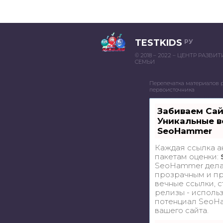
TESTKIDS
РУ
© 2018 – 2022 – ЦЕНТР РАЗВИ
СЕМЬИ
Перепечатка материалов 
первоисточника
Забиваем Са
Уникальные в
SeoHammer
Каждая ссылка а
пакетам оценки:
SeoHammer дела
прозрачным и пр
вечные ссылки, с
релизы - исполь
потенциал SeoH
вашего сайта.