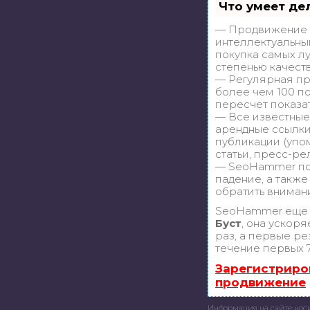
Что умеет де
— Продвижение в
интеллектуальны
покупка самых л
степенью качест
— Регулярная пр
более чем 100 п
пересчет показа
— Все известные
арендные ссылки
публикации (упом
статьи, пресс-ре
— SeoHammer пок
падение, а также
обратить вниман
SeoHammer еще 
Буст
, она ускор
раз, а первые ре
течение первых 7
Зарегистриро
продвижение
Информация на сайте нос