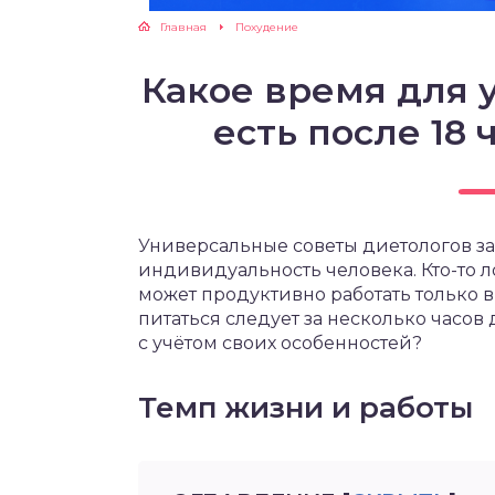
Главная
Похудение
ЖУТСЯ ЗУБКИ
Какое время для 
РВЫЕ ШАГИ
есть после 18 
ИКОРМ
ЕМ К ВРАЧУ
Универсальные советы диетологов з
индивидуальность человека. Кто-то ложи
может продуктивно работать только в
питаться следует за несколько часов 
с учётом своих особенностей?
Темп жизни и работы