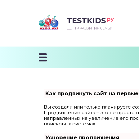
TESTKIDS
РУ
ВОРОЖДЕННЫЙ
БЕНОК УЧИТСЯ
ТСКИЙ САД
ЧАЛЬНАЯ ШКОЛА
ВОРИТЬ
ЦЕНТР РАЗВИТИЯ СЕМЬИ
УДНИЧОК
ЗВИВАЮЩИЕ ЗАНЯТИЯ
ЕШКОЛЬНЫЕ ЗАНЯТИЯ
ННЕЕ РАЗВИТИЕ
ОРОЙ МЕСЯЦ
ДГОТОВКА К ШКОЛЕ
ТАНИЕ ШКОЛЬНИКА
ТАНИЕ ПОСЛЕ ГОДА
ТЫЙ МЕСЯЦ
ТАНИЕ ДОШКОЛЬНИКА
ОРОВЬЕ ШКОЛЬНИКА
ИУЧАЕМ К ГОРШКУ
ЛГОДА
Как продвинуть сайт на первые
9 МЕСЯЦЕВ
Вы создали или только планируете соз
Продвижение сайта – это не просто 
12 МЕСЯЦЕВ
направленных на увеличение его по
поисковых системах.
ОБЛЕМЫ ПЕРВОГО
Ускорение продвижения
ДА