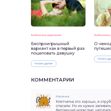
Библиотека родителей
Библиотека 
Беспроигрышный
О чемо
вариант как в первый раз
путеше
поцеловать девушку
Читать д
Читать далее
КОММЕНТАРИИ
Масичка
Клетчатка это хорошо, я отру
спасали. Но их нужно запиват
фитомуцил норм пью, натураль