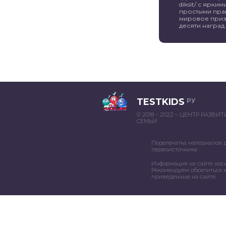
diksit/ с ярк
простыми пра
мировое приз
десяти наград. 
TESTKIDS
РУ
© 2018 – 2022 – ЦЕНТР РАЗВИ
СЕМЬИ
Перепечатка материалов 
первоисточника
Информация на сайте нос
Рекомендуем обратиться к
приведенные на сайте.