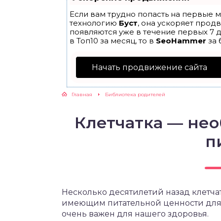
Если вам трудно попасть на первые м
ЖУТСЯ ЗУБКИ
технологию
Буст
, она ускоряет прод
появляются уже в течение первых 7 д
в Топ10 за месяц, то в
SeoHammer
за 
РВЫЕ ШАГИ
Начать продвижение сайта
ИКОРМ
Главная
Библиотека родителей
ЕМ К ВРАЧУ
Клетчатка — не
п
Несколько десятилетий назад клетча
имеющим питательной ценности для о
очень важен для нашего здоровья.