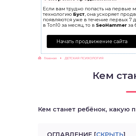
Если вам трудно попасть на первые м
ЖУТСЯ ЗУБКИ
технологию
Буст
, она ускоряет прод
появляются уже в течение первых 7 д
в Топ10 за месяц, то в
SeoHammer
за 
РВЫЕ ШАГИ
Начать продвижение сайта
ИКОРМ
Главная
ДЕТСКАЯ ПСИХОЛОГИЯ
ЕМ К ВРАЧУ
Кем ста
Кем станет ребёнок, какую
ОГЛАВЛЕНИЕ
[
СКРЫТЬ
]