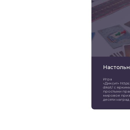
Настольн
Игра
«Диксит» https:/
diksit/ с ярк
простыми пра
мировое приз
десяти наград. 