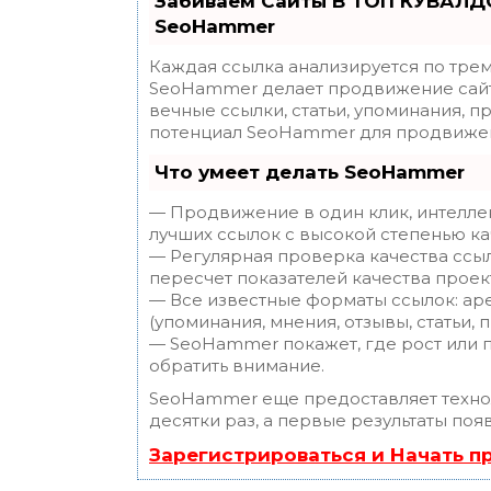
Забиваем Сайты В ТОП КУВАЛДО
SeoHammer
Каждая ссылка анализируется по трем
SeoHammer делает продвижение сайт
вечные ссылки, статьи, упоминания, п
потенциал SeoHammer для продвижен
Что умеет делать SeoHammer
— Продвижение в один клик, интелле
лучших ссылок с высокой степенью ка
— Регулярная проверка качества ссы
пересчет показателей качества проек
— Все известные форматы ссылок: ар
(упоминания, мнения, отзывы, статьи, 
— SeoHammer покажет, где рост или п
обратить внимание.
SeoHammer еще предоставляет техн
десятки раз, а первые результаты поя
Зарегистрироваться и Начать 