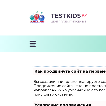
TESTKIDS
РУ
ВОРОЖДЕННЫЙ
БЕНОК УЧИТСЯ
ТСКИЙ САД
ЧАЛЬНАЯ ШКОЛА
ВОРИТЬ
ЦЕНТР РАЗВИТИЯ СЕМЬИ
УДНИЧОК
ЗВИВАЮЩИЕ ЗАНЯТИЯ
ЕШКОЛЬНЫЕ ЗАНЯТИЯ
ННЕЕ РАЗВИТИЕ
ОРОЙ МЕСЯЦ
ДГОТОВКА К ШКОЛЕ
ТАНИЕ ШКОЛЬНИКА
ТАНИЕ ПОСЛЕ ГОДА
ТЫЙ МЕСЯЦ
ТАНИЕ ДОШКОЛЬНИКА
ОРОВЬЕ ШКОЛЬНИКА
ИУЧАЕМ К ГОРШКУ
ЛГОДА
Как продвинуть сайт на первые
9 МЕСЯЦЕВ
Вы создали или только планируете соз
Продвижение сайта – это не просто 
12 МЕСЯЦЕВ
направленных на увеличение его по
поисковых системах.
ОБЛЕМЫ ПЕРВОГО
Ускорение продвижения
ДА