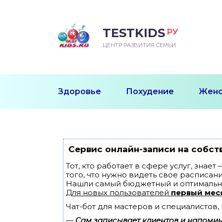
TESTKIDS
РУ
ВОРОЖДЕННЫЙ
БЕНОК УЧИТСЯ
ТСКИЙ САД
ЧАЛЬНАЯ ШКОЛА
ВОРИТЬ
ЦЕНТР РАЗВИТИЯ СЕМЬИ
УДНИЧОК
ЗВИВАЮЩИЕ ЗАНЯТИЯ
ЕШКОЛЬНЫЕ ЗАНЯТИЯ
ННЕЕ РАЗВИТИЕ
ОРОЙ МЕСЯЦ
ДГОТОВКА К ШКОЛЕ
ТАНИЕ ШКОЛЬНИКА
Здоровье
Похудение
Женс
ТАНИЕ ПОСЛЕ ГОДА
ТЫЙ МЕСЯЦ
ТАНИЕ ДОШКОЛЬНИКА
ОРОВЬЕ ШКОЛЬНИКА
ИУЧАЕМ К ГОРШКУ
ЛГОДА
Сервис онлайн-записи на собст
9 МЕСЯЦЕВ
Тот, кто работает в сфере услуг, знае
того, что нужно видеть свое расписани
Нашли самый бюджетный и оптимальн
12 МЕСЯЦЕВ
Для новых пользователей
первый мес
Чат-бот для мастеров и специалистов
ОБЛЕМЫ ПЕРВОГО
ДА
—
Сам записывает клиентов и напомина