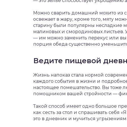
— это зелье способствует укрощению а
Можно сварить домашний мохито из с
освежает в жару, кроме того, мяту можн
старину были популярны несладкие м
малиновых и смородиновых листьев. У
— им можно заменить перекус или вы
порция обеда существенно уменьшитс
Ведите пищевой дневн
Жизнь напоказ стала нормой совреме
каждого события в жизни и подробное
настоящее помешательство. Вы тоже лю
помощником вашей стройности — фикси
Такой способ имеет одно большое преи
как сесть за стол и спрашивать себя «Я
это в дневник и мучиться угрызениями