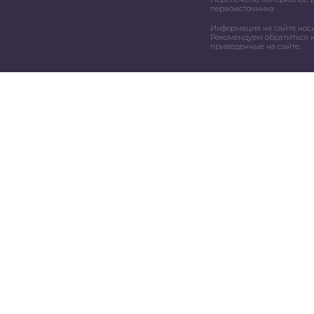
первоисточника
Информация на сайте нос
Рекомендуем обратиться к
приведенные на сайте.