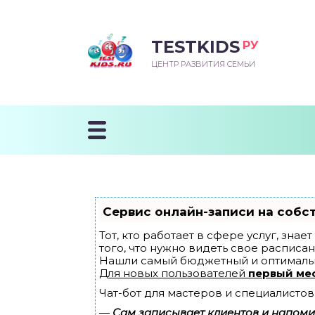
TESTKIDS
РУ
ВОРОЖДЕННЫЙ
БЕНОК УЧИТСЯ
ТСКИЙ САД
ЧАЛЬНАЯ ШКОЛА
ВОРИТЬ
ЦЕНТР РАЗВИТИЯ СЕМЬИ
УДНИЧОК
ЗВИВАЮЩИЕ ЗАНЯТИЯ
ЕШКОЛЬНЫЕ ЗАНЯТИЯ
ННЕЕ РАЗВИТИЕ
ОРОЙ МЕСЯЦ
ДГОТОВКА К ШКОЛЕ
ТАНИЕ ШКОЛЬНИКА
ТАНИЕ ПОСЛЕ ГОДА
ТЫЙ МЕСЯЦ
ТАНИЕ ДОШКОЛЬНИКА
ОРОВЬЕ ШКОЛЬНИКА
ИУЧАЕМ К ГОРШКУ
ЛГОДА
Сервис онлайн-записи на собс
9 МЕСЯЦЕВ
Тот, кто работает в сфере услуг, зна
того, что нужно видеть свое расписан
Нашли самый бюджетный и оптималь
12 МЕСЯЦЕВ
Для новых пользователей
первый ме
Чат-бот для мастеров и специалистов
ОБЛЕМЫ ПЕРВОГО
ДА
—
Сам записывает клиентов и напомин