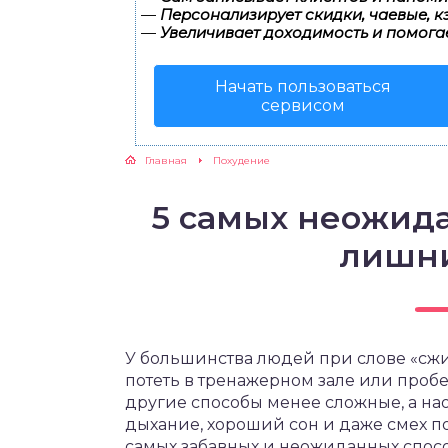
—
Персонализирует скидки, чаевые, к
—
Увеличивает доходимость и помога
ЖУТСЯ ЗУБКИ
Начать пользоваться
РВЫЕ ШАГИ
сервисом
ИКОРМ
Главная
Похудение
ЕМ К ВРАЧУ
5 самых неожид
лишни
У большинства людей при слове «сжи
потеть в тренажерном зале или проб
другие способы менее сложные, а н
дыхание, хороший сон и даже смех по
самых забавных и неожиданных спосо