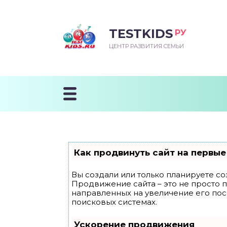
TESTKIDS
РУ
ВОРОЖДЕННЫЙ
БЕНОК УЧИТСЯ
ТСКИЙ САД
ЧАЛЬНАЯ ШКОЛА
ВОРИТЬ
ЦЕНТР РАЗВИТИЯ СЕМЬИ
УДНИЧОК
ЗВИВАЮЩИЕ ЗАНЯТИЯ
ЕШКОЛЬНЫЕ ЗАНЯТИЯ
ННЕЕ РАЗВИТИЕ
ОРОЙ МЕСЯЦ
ДГОТОВКА К ШКОЛЕ
ТАНИЕ ШКОЛЬНИКА
ТАНИЕ ПОСЛЕ ГОДА
ТЫЙ МЕСЯЦ
ТАНИЕ ДОШКОЛЬНИКА
ОРОВЬЕ ШКОЛЬНИКА
ИУЧАЕМ К ГОРШКУ
ЛГОДА
Как продвинуть сайт на первые
9 МЕСЯЦЕВ
Вы создали или только планируете соз
Продвижение сайта – это не просто 
12 МЕСЯЦЕВ
направленных на увеличение его по
поисковых системах.
ОБЛЕМЫ ПЕРВОГО
Ускорение продвижения
ДА