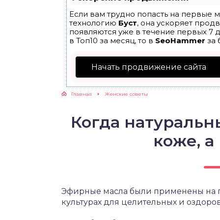
Если вам трудно попасть на первые м
ЖУТСЯ ЗУБКИ
технологию
Буст
, она ускоряет прод
появляются уже в течение первых 7 д
в Топ10 за месяц, то в
SeoHammer
за 
РВЫЕ ШАГИ
Начать продвижение сайта
ИКОРМ
Главная
Женские советы
ЕМ К ВРАЧУ
Когда натуральн
коже, а
Эфирные масла были применены на 
культурах для целительных и оздоро