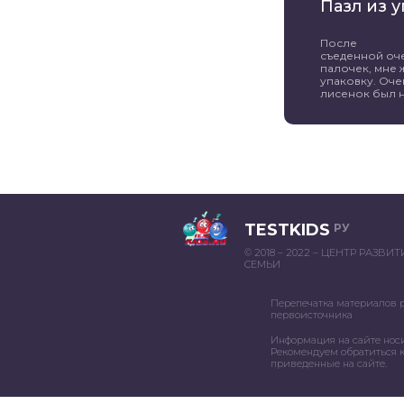
Пазл из 
После
съеденной оч
палочек, мне 
упаковку. Оче
лисенок был н
TESTKIDS
РУ
© 2018 – 2022 – ЦЕНТР РАЗВИ
СЕМЬИ
Перепечатка материалов 
первоисточника
Информация на сайте нос
Рекомендуем обратиться к
приведенные на сайте.