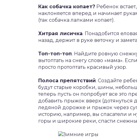
Как собачка копает?
Ребенок встает
наклоняется вперед и начинает рукам
(так собачка лапками копает).
Хитрая лисичка
. Понадобится елова
назад, держит в руке веточку и замет
Топ-топ-топ
. Найдите ровную снежн
вытоптать на снегу слово «мама». Есл
просто протоптать красивый узор.
Полоса препятствий
. Создайте ребе
будут старые коробки, шины, небольш
теперь пусть он попробует все это п
добавить прыжок вверх (дотянуться д
ледяной дорожке и прыжок через су
историю, например, вы спасатели и 
горы и широкие реки, спасти снежны