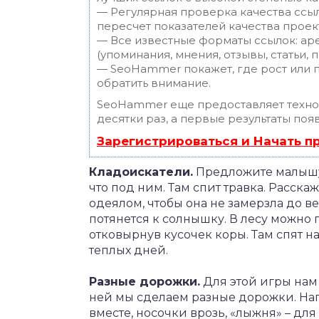
— Регулярная проверка качества ссы
пересчет показателей качества проек
— Все известные форматы ссылок: ар
(упоминания, мнения, отзывы, статьи, 
— SeoHammer покажет, где рост или п
обратить внимание.
SeoHammer еще предоставляет техн
десятки раз, а первые результаты поя
Зарегистрироваться и Начать 
Кладоискатели.
Предложите малышу 
что под ним. Там спит травка. Расска
одеялом, чтобы она не замерзла до вес
потянется к солнышку. В лесу можно п
отковырнув кусочек коры. Там спят н
теплых дней.
Разные дорожки.
Для этой игры нам 
ней мы сделаем разные дорожки. Нап
вместе, носочки врозь, «лыжня» – для 