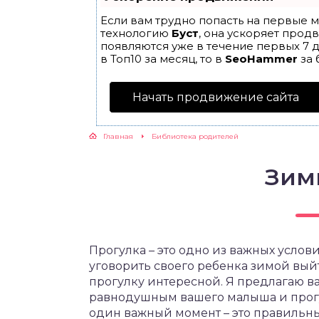
Если вам трудно попасть на первые м
ЖУТСЯ ЗУБКИ
технологию
Буст
, она ускоряет прод
появляются уже в течение первых 7 д
в Топ10 за месяц, то в
SeoHammer
за 
РВЫЕ ШАГИ
Начать продвижение сайта
ИКОРМ
Главная
Библиотека родителей
ЕМ К ВРАЧУ
Зим
Прогулка – это одно из важных услов
уговорить своего ребенка зимой выйти
прогулку интересной. Я предлагаю ва
равнодушным вашего малыша и прогу
один важный момент – это правильн