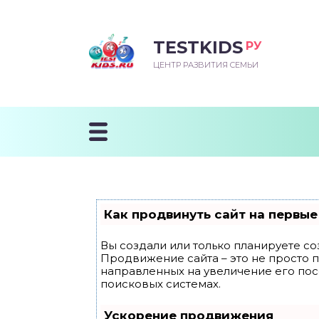
TESTKIDS
РУ
ВОРОЖДЕННЫЙ
БЕНОК УЧИТСЯ
ТСКИЙ САД
ЧАЛЬНАЯ ШКОЛА
ВОРИТЬ
ЦЕНТР РАЗВИТИЯ СЕМЬИ
УДНИЧОК
ЗВИВАЮЩИЕ ЗАНЯТИЯ
ЕШКОЛЬНЫЕ ЗАНЯТИЯ
ННЕЕ РАЗВИТИЕ
ОРОЙ МЕСЯЦ
ДГОТОВКА К ШКОЛЕ
ТАНИЕ ШКОЛЬНИКА
ТАНИЕ ПОСЛЕ ГОДА
ТЫЙ МЕСЯЦ
ТАНИЕ ДОШКОЛЬНИКА
ОРОВЬЕ ШКОЛЬНИКА
ИУЧАЕМ К ГОРШКУ
ЛГОДА
Как продвинуть сайт на первые
9 МЕСЯЦЕВ
Вы создали или только планируете соз
Продвижение сайта – это не просто 
12 МЕСЯЦЕВ
направленных на увеличение его по
поисковых системах.
ОБЛЕМЫ ПЕРВОГО
Ускорение продвижения
ДА