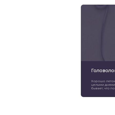
Головоло
Хорошо летом 
целыми днями 
бывает, что пог