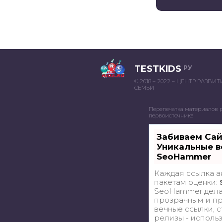
TESTKIDS
РУ
© 2018 – 2022 – ЦЕНТР РАЗВИ
СЕМЬИ
Перепечатка материалов 
первоисточника
Забиваем Са
Уникальные в
SeoHammer
Каждая ссылка а
пакетам оценки:
SeoHammer дела
прозрачным и пр
вечные ссылки, с
релизы - исполь