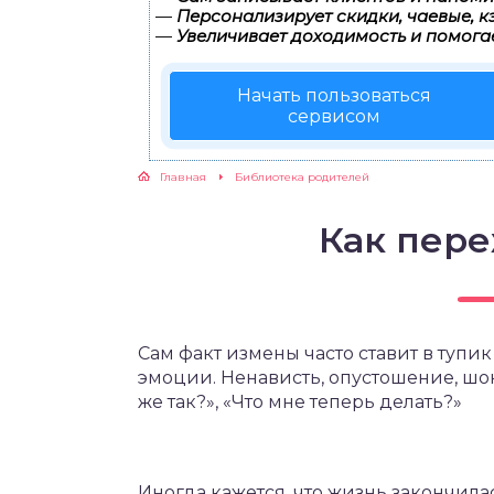
—
Персонализирует скидки, чаевые, к
—
Увеличивает доходимость и помога
ЖУТСЯ ЗУБКИ
Начать пользоваться
РВЫЕ ШАГИ
сервисом
ИКОРМ
Главная
Библиотека родителей
ЕМ К ВРАЧУ
Как пер
Сам факт измены часто ставит в тупи
эмоции. Ненависть, опустошение, шок
же так?», «Что мне теперь делать?»
Иногда кажется, что жизнь закончила