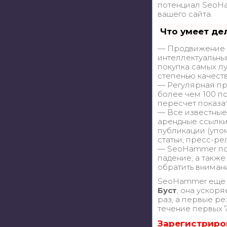
потенциал SeoH
вашего сайта.
Что умеет де
— Продвижение в
интеллектуальны
покупка самых л
степенью качест
— Регулярная пр
более чем 100 п
пересчет показа
— Все известные
арендные ссылки
публикации (упом
статьи, пресс-ре
— SeoHammer пок
падение, а также
обратить вниман
SeoHammer еще 
Буст
, она ускор
раз, а первые ре
течение первых 7
Зарегистриро