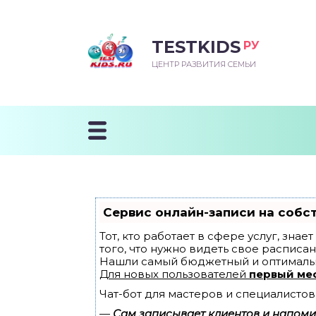
TESTKIDS
РУ
ВОРОЖДЕННЫЙ
БЕНОК УЧИТСЯ
ТСКИЙ САД
ЧАЛЬНАЯ ШКОЛА
ВОРИТЬ
ЦЕНТР РАЗВИТИЯ СЕМЬИ
УДНИЧОК
ЗВИВАЮЩИЕ ЗАНЯТИЯ
ЕШКОЛЬНЫЕ ЗАНЯТИЯ
ННЕЕ РАЗВИТИЕ
ОРОЙ МЕСЯЦ
ДГОТОВКА К ШКОЛЕ
ТАНИЕ ШКОЛЬНИКА
ТАНИЕ ПОСЛЕ ГОДА
ТЫЙ МЕСЯЦ
ТАНИЕ ДОШКОЛЬНИКА
ОРОВЬЕ ШКОЛЬНИКА
ИУЧАЕМ К ГОРШКУ
ЛГОДА
Сервис онлайн-записи на собс
9 МЕСЯЦЕВ
Тот, кто работает в сфере услуг, зна
того, что нужно видеть свое расписан
Нашли самый бюджетный и оптималь
12 МЕСЯЦЕВ
Для новых пользователей
первый ме
Чат-бот для мастеров и специалистов
ОБЛЕМЫ ПЕРВОГО
ДА
—
Сам записывает клиентов и напомин