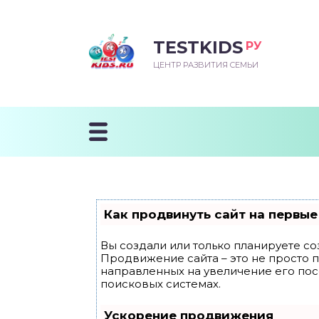
TESTKIDS
РУ
ВОРОЖДЕННЫЙ
БЕНОК УЧИТСЯ
ТСКИЙ САД
ЧАЛЬНАЯ ШКОЛА
ВОРИТЬ
ЦЕНТР РАЗВИТИЯ СЕМЬИ
УДНИЧОК
ЗВИВАЮЩИЕ ЗАНЯТИЯ
ЕШКОЛЬНЫЕ ЗАНЯТИЯ
ННЕЕ РАЗВИТИЕ
ОРОЙ МЕСЯЦ
ДГОТОВКА К ШКОЛЕ
ТАНИЕ ШКОЛЬНИКА
ТАНИЕ ПОСЛЕ ГОДА
ТЫЙ МЕСЯЦ
ТАНИЕ ДОШКОЛЬНИКА
ОРОВЬЕ ШКОЛЬНИКА
ИУЧАЕМ К ГОРШКУ
ЛГОДА
Как продвинуть сайт на первые
9 МЕСЯЦЕВ
Вы создали или только планируете соз
Продвижение сайта – это не просто 
12 МЕСЯЦЕВ
направленных на увеличение его по
поисковых системах.
ОБЛЕМЫ ПЕРВОГО
Ускорение продвижения
ДА