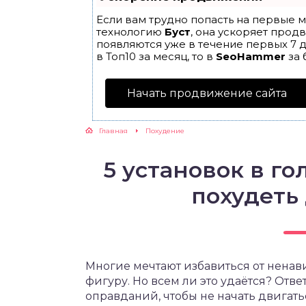
Если вам трудно попасть на первые м
ЖУТСЯ ЗУБКИ
технологию
Буст
, она ускоряет прод
появляются уже в течение первых 7 д
в Топ10 за месяц, то в
SeoHammer
за 
РВЫЕ ШАГИ
Начать продвижение сайта
ИКОРМ
Главная
Похудение
ЕМ К ВРАЧУ
5 установок в го
похудеть
Многие мечтают избавиться от нена
фигуру. Но всем ли это удаётся? Отв
оправданий, чтобы не начать двигать