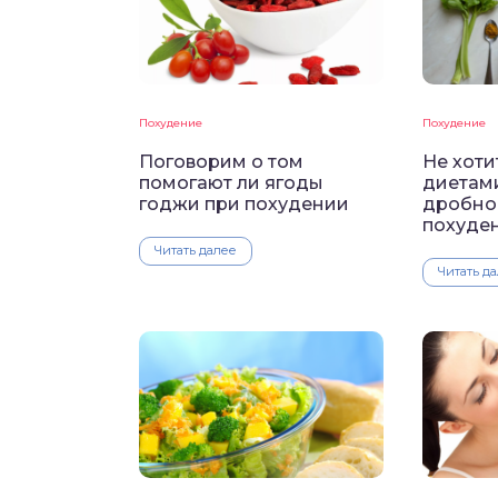
Похудение
Похудение
Поговорим о том
Не хоти
помогают ли ягоды
диетам
годжи при похудении
дробно
похуде
Читать далее
Читать д