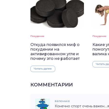
Похудение
Похудение
Откуда появился миф о
Какие 
похудении на
помогут
активированном угле и
валика 
почему это не работает
Читать д
Читать далее
КОММЕНТАРИИ
валюнька
Конечно спорт очень важен….я