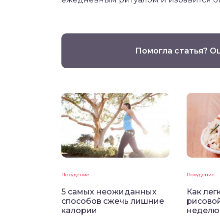
Помогла статья? О
Похудение
Похудение
5 самых неожиданных
Как лег
способов сжечь лишние
рисовой
калории
неделю