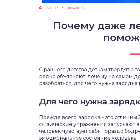
Главная
Похудение
ЖУТСЯ ЗУБКИ
Почему даже ле
РВЫЕ ШАГИ
помож
ИКОРМ
ЕМ К ВРАЧУ
С раннего детства деткам твердят о т
редко объясняют, почему на самом д
разобраться, для чего нужна зарядка 
Для чего нужна заряд
Прежде всего, зарядка – это отличн
физические упражнения запускают в 
человек чувствует себя гораздо бодр
эмоциональное состояние человека.