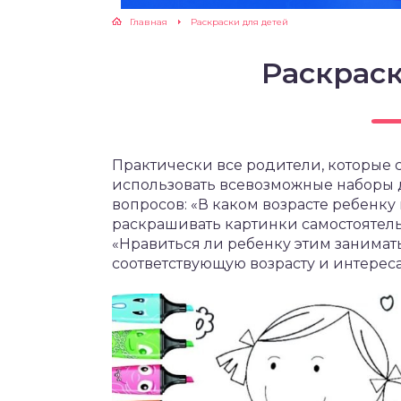
Главная
Раскраски для детей
ЖУТСЯ ЗУБКИ
Раскраск
РВЫЕ ШАГИ
ИКОРМ
Практически все родители, которые 
ЕМ К ВРАЧУ
использовать всевозможные наборы д
вопросов: «В каком возрасте ребенку
раскрашивать картинки самостоятель
«Нравиться ли ребенку этим занимать
соответствующую возрасту и интерес