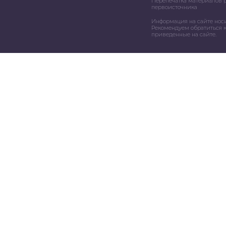
Перепечатка материалов 
первоисточника
Информация на сайте нос
Рекомендуем обратиться к
приведенные на сайте.