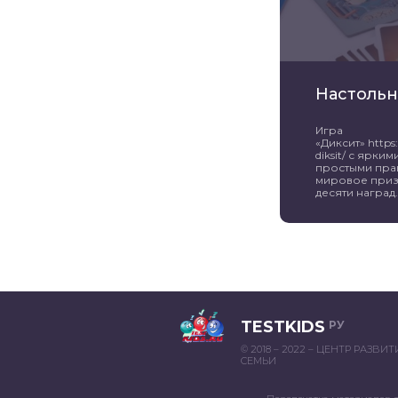
Настольн
Игра
«Диксит» https:/
diksit/ с ярк
простыми пра
мировое приз
десяти наград. 
TESTKIDS
РУ
© 2018 – 2022 – ЦЕНТР РАЗВИ
СЕМЬИ