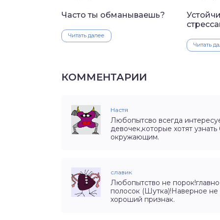
Часто ты обманываешь?
Устойчи
стресс
Читать далее
Читать д
КОММЕНТАРИИ
Настя
Любопытсво всегда интересуе
девочек,которые хотят узнать
окружающим.
славик
Любопытство не порок!главно
полосок (Шутка)!Наверное не 
хороший признак.