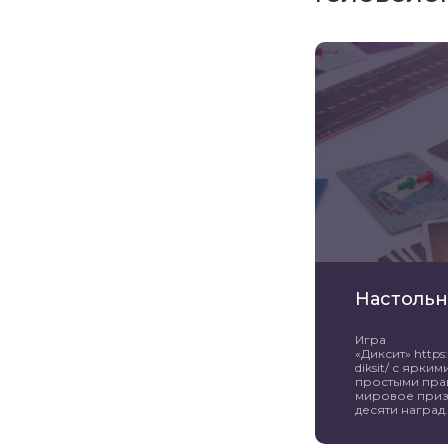
Настольн
Игра
«Диксит» https:/
diksit/ с ярк
простыми пра
мировое приз
десяти наград. 