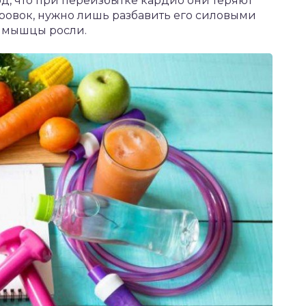
од, что при переизбытке кардио они теряют
ировок, нужно лишь разбавить его силовыми
а мышцы росли.