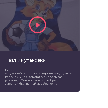
Пазл из упаковки
После
съеденной очередной порции кукурузных
палочек, мне жаль стало выбрасывать
упаковку. Очень симпатичный уж
лисенок был на ней изображен. ...