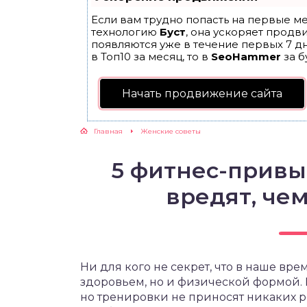
Если вам трудно попасть на первые ме
ЖУТСЯ ЗУБКИ
технологию
Буст
, она ускоряет продв
появляются уже в течение первых 7 дн
в Топ10 за месяц, то в
SeoHammer
за б
РВЫЕ ШАГИ
Начать продвижение сайта
ИКОРМ
Главная
Женские советы
ЕМ К ВРАЧУ
5 фитнес-привы
вредят, чем
Ни для кого не секрет, что в наше вре
здоровьем, но и физической формой. М
но тренировки не приносят никаких ре