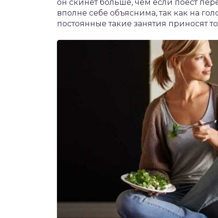
он скинет больше, чем если поест пер
вполне себе объяснима, так как на г
постоянные такие занятия приносят то