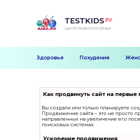
TESTKIDS
РУ
ВОРОЖДЕННЫЙ
БЕНОК УЧИТСЯ
ТСКИЙ САД
ЧАЛЬНАЯ ШКОЛА
ВОРИТЬ
ЦЕНТР РАЗВИТИЯ СЕМЬИ
УДНИЧОК
ЗВИВАЮЩИЕ ЗАНЯТИЯ
ЕШКОЛЬНЫЕ ЗАНЯТИЯ
ННЕЕ РАЗВИТИЕ
ОРОЙ МЕСЯЦ
ДГОТОВКА К ШКОЛЕ
ТАНИЕ ШКОЛЬНИКА
Здоровье
Похудение
Женс
ТАНИЕ ПОСЛЕ ГОДА
ТЫЙ МЕСЯЦ
ТАНИЕ ДОШКОЛЬНИКА
ОРОВЬЕ ШКОЛЬНИКА
ИУЧАЕМ К ГОРШКУ
ЛГОДА
Как продвинуть сайт на первые 
9 МЕСЯЦЕВ
Вы создали или только планируете созд
Продвижение сайта – это не просто п
12 МЕСЯЦЕВ
направленных на увеличение его пос
поисковых системах.
ОБЛЕМЫ ПЕРВОГО
Ускорение продвижения
ДА