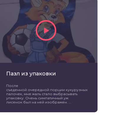
Пазл из упаковки
После
съеденной очередной порции кукурузных
палочек, мне жаль стало выбрасывать
упаковку. Очень симпатичный уж
лисенок был на ней изображен. ...