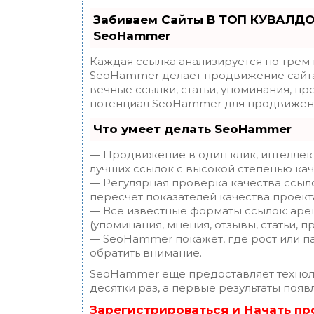
Забиваем Сайты В ТОП КУВАЛДО
SeoHammer
Каждая ссылка анализируется по трем
SeoHammer делает продвижение сайта
вечные ссылки, статьи, упоминания, пр
потенциал SeoHammer для продвижени
Что умеет делать SeoHammer
— Продвижение в один клик, интеллек
лучших ссылок с высокой степенью кач
— Регулярная проверка качества ссыл
пересчет показателей качества проект
— Все известные форматы ссылок: аре
(упоминания, мнения, отзывы, статьи, п
— SeoHammer покажет, где рост или па
обратить внимание.
SeoHammer еще предоставляет техно
десятки раз, а первые результаты появ
Зарегистрироваться и Начать п