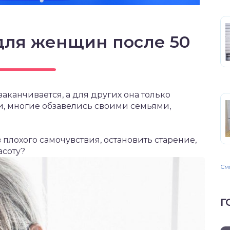
для женщин после 50
 заканчивается, а для других она только
и, многие обзавелись своими семьями,
 плохого самочувствия, остановить старение,
асоту?
Смо
Г