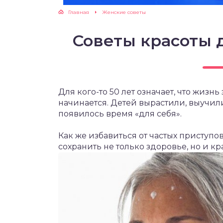
Главная
Женские советы
ЖУТСЯ ЗУБКИ
Советы красоты 
РВЫЕ ШАГИ
ИКОРМ
Для кого-то 50 лет означает, что жизнь
ЕМ К ВРАЧУ
начинается. Детей вырастили, выучил
появилось время «для себя».
Как же избавиться от частых приступов
сохранить не только здоровье, но и кр