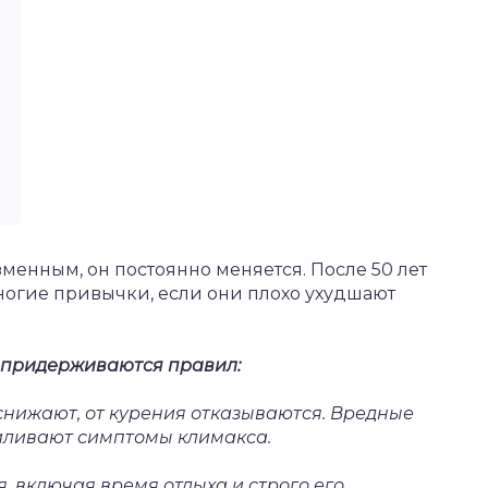
менным, он постоянно меняется. После 50 лет
огие привычки, если они плохо ухудшают
а придерживаются правил:
снижают, от курения отказываются. Вредные
иливают симптомы климакса.
, включая время отдыха и строго его