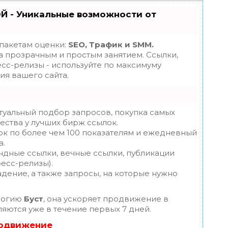
Й - Уникальные возможности от
 пакетам оценки:
SEO, Трафик и SMM.
 прозрачным и простым занятием. Ссылки,
есс-релизы - используйте по максимуму
я вашего сайта.
туальный подбор запросов, покупка самых
ества у лучших бирж ссылок.
ок по более чем 100 показателям и ежедневный
а.
ндные ссылки, вечные ссылки, публикации
ресс-релизы).
дение, а также запросы, на которые нужно
логию
Буст
, она ускоряет продвижение в
ляются уже в течение первых 7 дней.
родвижение