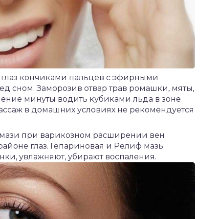
 глаз кончиками пальцев с эфирными
д сном. Заморозив отвар трав ромашки, мяты,
чение минуты водить кубиками льда в зоне
ассаж в домашних условиях не рекомендуется
 мази при варикозном расширении вен
районе глаз. Гепариновая и Релиф мазь
нки, увлажняют, убирают воспаления.