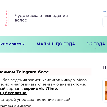
Кар
Популярное
Чудо маска от выпадения
волос
кие советы
МАЛЫШ ДО ГОДА
1-2 ГОДА
П
венном Telegram-боте
т — без ведения записи клиентов никуда. Мало
е, но и напоминать клиентам о визитах тоже.
ый вариант:
сервис VisitTime.
яц бесплатно
.
, который упрощает ведение записей:
ет им о визите;