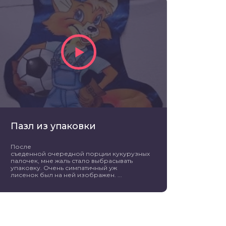
Пазл из упаковки
После
съеденной очередной порции кукурузных
палочек, мне жаль стало выбрасывать
упаковку. Очень симпатичный уж
лисенок был на ней изображен. ...