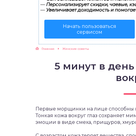
—
Персонализирует скидки, чаевые, кэ
—
Увеличивает доходимость и помогае
ЖУТСЯ ЗУБКИ
Начать пользоваться
РВЫЕ ШАГИ
сервисом
ИКОРМ
Главная
Женские советы
ЕМ К ВРАЧУ
5 минут в ден
вок
Первые морщинки на лице способны 
Тонкая кожа вокруг глаз сохраняет м
эмоции в виде смеха, прищуров, хмуро
С возрастом кожа теряет вещества, с