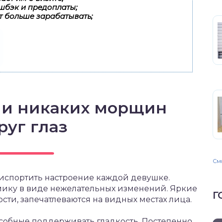
шбэк и предоплаты;
т больше зарабатывать;
ь и никаких морщин
руг глаз
Смо
испортить настроение каждой девушке.
имику в виде нежелательных изменений. Яркие
Г
сти, запечатлеваются на видных местах лица.
пособные поддерживать гладкость. Постепенно