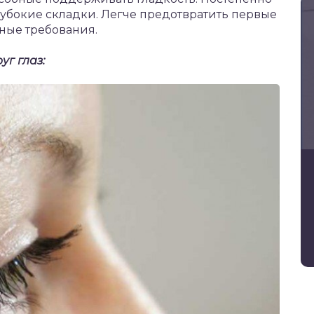
убокие складки. Легче предотвратить первые
ные требования.
г глаз: