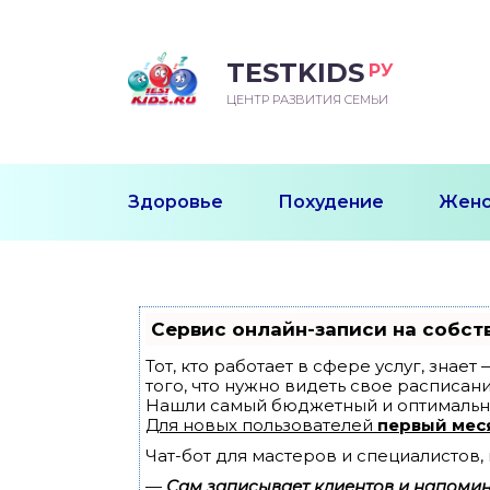
TESTKIDS
РУ
ВОРОЖДЕННЫЙ
БЕНОК УЧИТСЯ
ТСКИЙ САД
ЧАЛЬНАЯ ШКОЛА
ВОРИТЬ
ЦЕНТР РАЗВИТИЯ СЕМЬИ
УДНИЧОК
ЗВИВАЮЩИЕ ЗАНЯТИЯ
ЕШКОЛЬНЫЕ ЗАНЯТИЯ
ННЕЕ РАЗВИТИЕ
ОРОЙ МЕСЯЦ
ДГОТОВКА К ШКОЛЕ
ТАНИЕ ШКОЛЬНИКА
Здоровье
Похудение
Женс
ТАНИЕ ПОСЛЕ ГОДА
ТЫЙ МЕСЯЦ
ТАНИЕ ДОШКОЛЬНИКА
ОРОВЬЕ ШКОЛЬНИКА
ИУЧАЕМ К ГОРШКУ
ЛГОДА
Сервис онлайн-записи на собст
9 МЕСЯЦЕВ
Тот, кто работает в сфере услуг, знае
того, что нужно видеть свое расписани
Нашли самый бюджетный и оптимальн
12 МЕСЯЦЕВ
Для новых пользователей
первый мес
Чат-бот для мастеров и специалистов
ОБЛЕМЫ ПЕРВОГО
ДА
—
Сам записывает клиентов и напомина