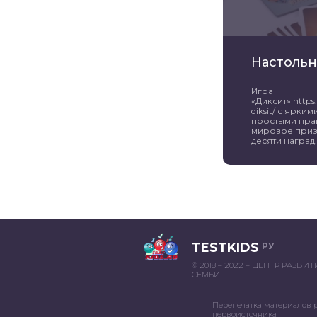
Настольн
Игра
«Диксит» https:/
diksit/ с ярк
простыми пра
мировое приз
десяти наград. 
TESTKIDS
РУ
© 2018 – 2022 – ЦЕНТР РАЗВИ
СЕМЬИ
Перепечатка материалов 
первоисточника