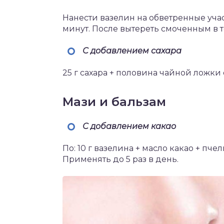
Нанести вазелин на обветренные уча
минут. После вытереть смоченным в 
С добавлением сахара
25 г сахара + половина чайной ложки
Мази и бальзам
С добавлением какао
По: 10 г вазелина + масло какао + пч
Применять до 5 раз в день.