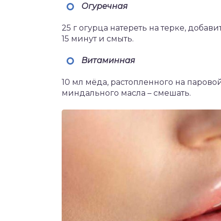
Огуречная
25 г огурца натереть на терке, добави
15 минут и смыть.
Витаминная
10 мл мёда, растопленного на парово
миндального масла – смешать.