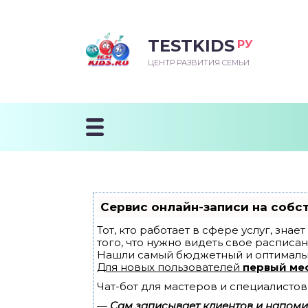
TESTKIDS
РУ
ВОРОЖДЕННЫЙ
БЕНОК УЧИТСЯ
ТСКИЙ САД
ЧАЛЬНАЯ ШКОЛА
ВОРИТЬ
ЦЕНТР РАЗВИТИЯ СЕМЬИ
УДНИЧОК
ЗВИВАЮЩИЕ ЗАНЯТИЯ
ЕШКОЛЬНЫЕ ЗАНЯТИЯ
ННЕЕ РАЗВИТИЕ
ОРОЙ МЕСЯЦ
ДГОТОВКА К ШКОЛЕ
ТАНИЕ ШКОЛЬНИКА
ТАНИЕ ПОСЛЕ ГОДА
ТЫЙ МЕСЯЦ
ТАНИЕ ДОШКОЛЬНИКА
ОРОВЬЕ ШКОЛЬНИКА
ИУЧАЕМ К ГОРШКУ
ЛГОДА
Сервис онлайн-записи на собс
9 МЕСЯЦЕВ
Тот, кто работает в сфере услуг, зна
того, что нужно видеть свое расписан
Нашли самый бюджетный и оптималь
12 МЕСЯЦЕВ
Для новых пользователей
первый ме
Чат-бот для мастеров и специалистов
ОБЛЕМЫ ПЕРВОГО
ДА
—
Сам записывает клиентов и напомин