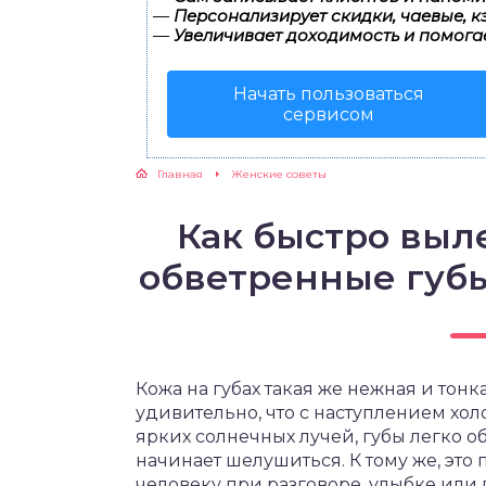
—
Персонализирует скидки, чаевые, к
—
Увеличивает доходимость и помога
ЖУТСЯ ЗУБКИ
Начать пользоваться
РВЫЕ ШАГИ
сервисом
ИКОРМ
Главная
Женские советы
ЕМ К ВРАЧУ
Как быстро выл
обветренные губ
Кожа на губах такая же нежная и тонка
удивительно, что с наступлением хол
ярких солнечных лучей, губы легко об
начинает шелушиться. К тому же, эт
человеку при разговоре, улыбке или