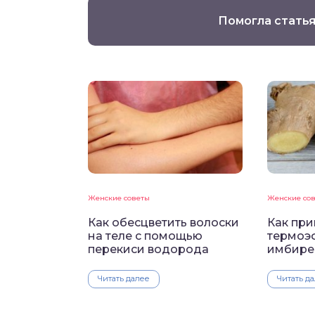
Помогла статья
Женские советы
Женские со
Как обесцветить волоски
Как при
на теле с помощью
термоэ
перекиси водорода
имбире
Читать далее
Читать д