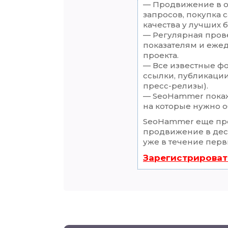
— Продвижение в о
запросов, покупка 
качества у лучших 
— Регулярная прове
показателям и еже
проекта.
— Все известные ф
ссылки, публикации
пресс-релизы).
— SeoHammer покаже
на которые нужно о
SeoHammer еще пр
продвижение в деся
уже в течение перв
Зарегистрироват