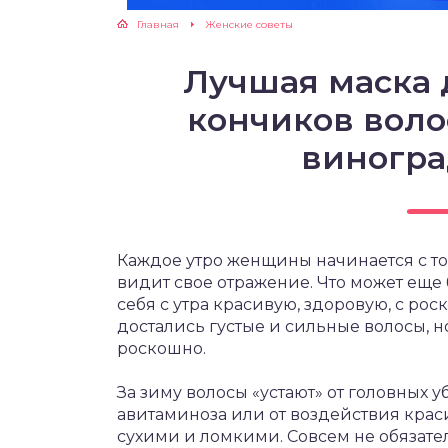
Главная
Женские советы
ЖУТСЯ ЗУБКИ
Лучшая маска
РВЫЕ ШАГИ
кончиков воло
ИКОРМ
виногра
ЕМ К ВРАЧУ
Каждое утро женщины начинается с тог
видит свое отражение. Что может еще
себя с утра красивую, здоровую, с р
достались густые и сильные волосы, н
роскошно.
За зиму волосы «устают» от головных у
авитаминоза или от воздействия крас
сухими и ломкими. Совсем не обязател