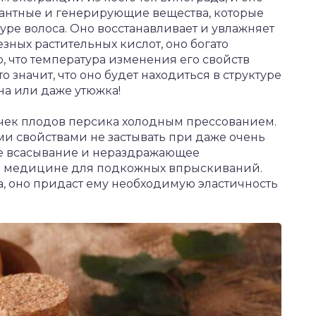
дантные и генерирующие вещества, которые
ре волоса. Оно восстанавливает и увлажняет
езных растительных кислот, оно богато
, что температура изменения его свойств
это значит, что оно будет находиться в структуре
на или даже утюжка!
очек плодов персика холодным прессованием.
ми свойствами не застывать при даже очень
ое всасывание и нераздражающее
 в медицине для подкожных впрыскиваний.
а, оно придаст ему необходимую эластичность