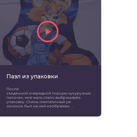
Пазл из упаковки
После
съеденной очередной порции кукурузных
палочек, мне жаль стало выбрасывать
упаковку. Очень симпатичный уж
лисенок был на ней изображен. ...