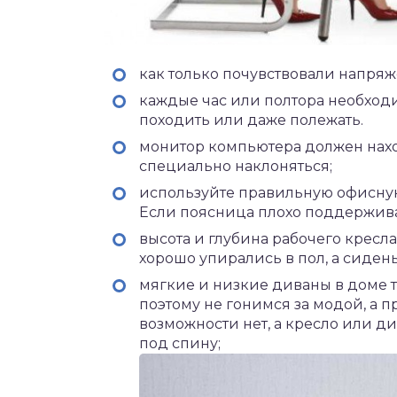
как только почувствовали напряже
каждые час или полтора необход
походить или даже полежать.
монитор компьютера должен наход
специально наклоняться;
используйте правильную офисную
Если поясница плохо поддержива
высота и глубина рабочего кресла
хорошо упирались в пол, а сиден
мягкие и низкие диваны в доме т
поэтому не гонимся за модой, а 
возможности нет, а кресло или д
под спину;