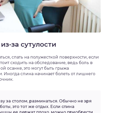
 из-за сутулости
ься, спать на полужесткой поверхности, если
стоит сходить на обследование, ведь боль в
ой осанке, это могут быть грыжа
и. Иногда спина начинает болеть от лишнего
ночник.
зу за столом, разминаться. Обычно не зря
боты, это тот же отдых. Если спина
ышцы ее держат плохо, можно приобрести