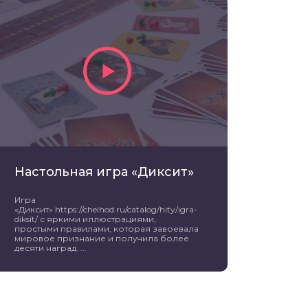
Настольная игра «Диксит»
Игра
«Диксит» https://cheihod.ru/catalog/hity/igra-
diksit/ с яркими иллюстрациями,
простыми правилами, которая завоевала
мировое признание и получила более
десяти наград. ...