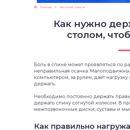
Главная
Женские советы
ЖУТСЯ ЗУБКИ
Как нужно дер
РВЫЕ ШАГИ
столом, что
ИКОРМ
ЕМ К ВРАЧУ
Боль в спине может проявляться по ра
неправильная осанка. Малоподвижный
компьютером, за рулем, дает нагрузку 
держать.
Необходимо постоянно держать правил
держать спину согнутой колесом. В пр
межпозвоночные диски, суставы и м
Как правильно нагружа