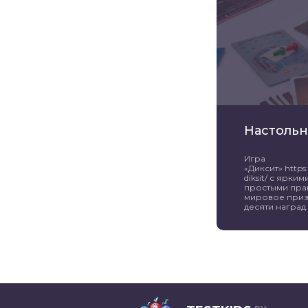
Настольн
Игра
«Диксит» https:/
diksit/ с ярк
простыми пра
мировое приз
десяти наград. 