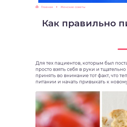
Главная
Женские советы
ЖУТСЯ ЗУБКИ
Как правильно п
РВЫЕ ШАГИ
ИКОРМ
ЕМ К ВРАЧУ
Для тех пациентов, которым был поста
просто взять себя в руки и тщательно
принять во внимание тот факт, что т
питании и начать привыкать к новому