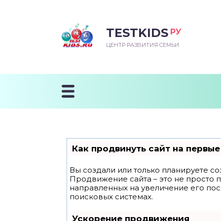
TESTKIDS
РУ
ВОРОЖДЕННЫЙ
БЕНОК УЧИТСЯ
ТСКИЙ САД
ЧАЛЬНАЯ ШКОЛА
ВОРИТЬ
ЦЕНТР РАЗВИТИЯ СЕМЬИ
УДНИЧОК
ЗВИВАЮЩИЕ ЗАНЯТИЯ
ЕШКОЛЬНЫЕ ЗАНЯТИЯ
ННЕЕ РАЗВИТИЕ
ОРОЙ МЕСЯЦ
ДГОТОВКА К ШКОЛЕ
ТАНИЕ ШКОЛЬНИКА
ТАНИЕ ПОСЛЕ ГОДА
ТЫЙ МЕСЯЦ
ТАНИЕ ДОШКОЛЬНИКА
ОРОВЬЕ ШКОЛЬНИКА
ИУЧАЕМ К ГОРШКУ
ЛГОДА
Как продвинуть сайт на первые
9 МЕСЯЦЕВ
Вы создали или только планируете соз
Продвижение сайта – это не просто 
12 МЕСЯЦЕВ
направленных на увеличение его по
поисковых системах.
ОБЛЕМЫ ПЕРВОГО
Ускорение продвижения
ДА