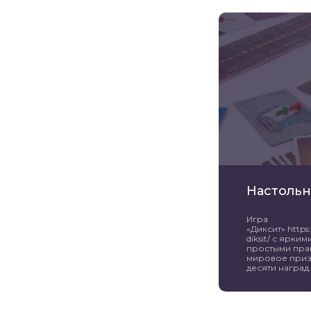
Настольн
Игра
«Диксит» https:/
diksit/ с ярк
простыми пра
мировое приз
десяти наград. 