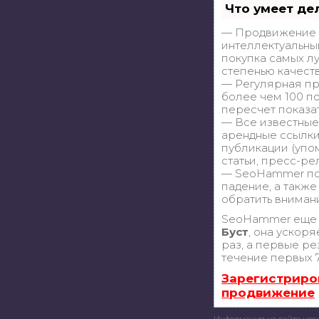
Что умеет де
— Продвижение в
интеллектуальны
покупка самых л
степенью качест
— Регулярная пр
более чем 100 п
пересчет показа
— Все известные
арендные ссылки
публикации (упом
статьи, пресс-ре
— SeoHammer пок
падение, а также
обратить вниман
SeoHammer еще 
Буст
, она ускор
раз, а первые ре
течение первых 7
Зарегистриро
продвижение