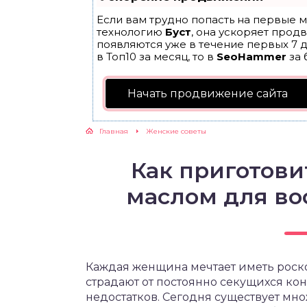
Если вам трудно попасть на первые м
ЖУТСЯ ЗУБКИ
технологию
Буст
, она ускоряет прод
появляются уже в течение первых 7 д
в Топ10 за месяц, то в
SeoHammer
за 
РВЫЕ ШАГИ
Начать продвижение сайта
ИКОРМ
Главная
Женские советы
ЕМ К ВРАЧУ
Как приготови
маслом для во
Каждая женщина мечтает иметь роск
страдают от постоянно секущихся ко
недостатков. Сегодня существует мн