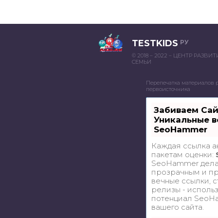
TESTKIDS
РУ
© 2018 – 2022 – ЦЕНТР РАЗВИ
СЕМЬИ
Перепечатка материалов 
первоисточника
Забиваем Са
Уникальные в
SeoHammer
Каждая ссылка а
пакетам оценки:
SeoHammer дела
прозрачным и пр
вечные ссылки, с
релизы - исполь
потенциал SeoH
вашего сайта.