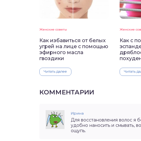
Женские советы
Женские со
Как избавиться от белых
Как с 
угрей на лице с помощью
эспанде
эфирного масла
дрябло
гвоздики
похуде
Читать далее
Читать д
КОММЕНТАРИИ
Ирина
Для восстановления волос я бе
удобно наносить и смывать, в
ощупь.