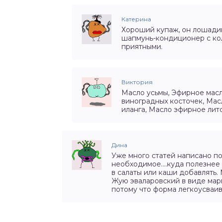
Катерина
Хороший купаж, он лошадин
шапмунь-кондиционер с кол
приятными.
Виктория
Масло усьмы, Эфирное масл
виноградных косточек, Мас
иланга, Масло эфирное литс
Дина
Уже много статей написано по 
необходимое….куда полезнее б
в салаты или каши добавлять.
Жую эваларовский в виде марм
потому что форма легкоусваив