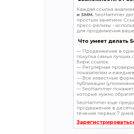
Каждая ссылка анализи
и SMM.
SeoHammer дела
простым занятием. Ссыл
пресс-релизы - исполь
для продвижения вашег
Что умеет делать 
— Продвижение в один 
покупка самых лучших 
бирж ссылок.
— Регулярная проверка
показателям и ежеднев
— Все известные форма
публикации (упоминания
— SeoHammer покажет, г
которые нужно обратит
SeoHammer еще предо
продвижение в десятки
течение первых 7 дней.
Зарегистрироватьс