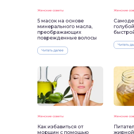
Женские советы
Женские со
5 масок на основе
Самоде
минерального масла,
голубой
преображающих
быстрой
поврежденные волосы
Читать д
Читать далее
Женские советы
Женские со
Как избавиться от
Питател
морщин с помощью
жирной