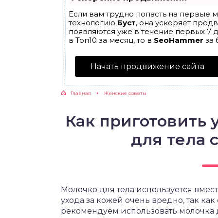
Если вам трудно попасть на первые м
ЖУТСЯ ЗУБКИ
технологию
Буст
, она ускоряет прод
появляются уже в течение первых 7 д
в Топ10 за месяц, то в
SeoHammer
за 
РВЫЕ ШАГИ
Начать продвижение сайта
ИКОРМ
Главная
Женские советы
ЕМ К ВРАЧУ
Как приготовить
для тела 
Молочко для тела используется вмест
ухода за кожей очень вредно, так как
рекомендуем использовать молочка д