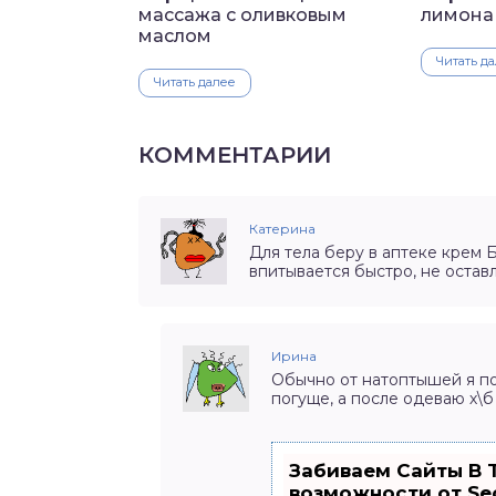
массажа с оливковым
лимона
маслом
Читать д
Читать далее
КОММЕНТАРИИ
Катерина
Для тела беру в аптеке крем 
впитывается быстро, не остав
Ирина
Обычно от натоптышей я по
погуще, а после одеваю х\б
Забиваем Сайты В 
возможности от S