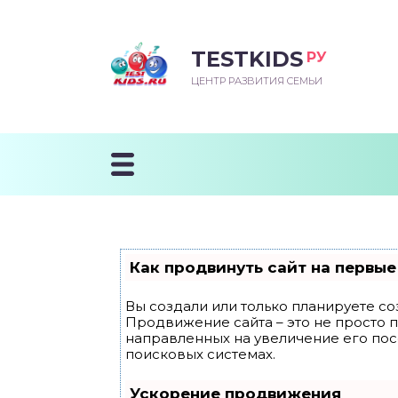
TESTKIDS
РУ
ВОРОЖДЕННЫЙ
БЕНОК УЧИТСЯ
ТСКИЙ САД
ЧАЛЬНАЯ ШКОЛА
ВОРИТЬ
ЦЕНТР РАЗВИТИЯ СЕМЬИ
УДНИЧОК
ЗВИВАЮЩИЕ ЗАНЯТИЯ
ЕШКОЛЬНЫЕ ЗАНЯТИЯ
ННЕЕ РАЗВИТИЕ
ОРОЙ МЕСЯЦ
ДГОТОВКА К ШКОЛЕ
ТАНИЕ ШКОЛЬНИКА
ТАНИЕ ПОСЛЕ ГОДА
ТЫЙ МЕСЯЦ
ТАНИЕ ДОШКОЛЬНИКА
ОРОВЬЕ ШКОЛЬНИКА
ИУЧАЕМ К ГОРШКУ
ЛГОДА
Как продвинуть сайт на первые
9 МЕСЯЦЕВ
Вы создали или только планируете соз
Продвижение сайта – это не просто 
12 МЕСЯЦЕВ
направленных на увеличение его по
поисковых системах.
ОБЛЕМЫ ПЕРВОГО
Ускорение продвижения
ДА