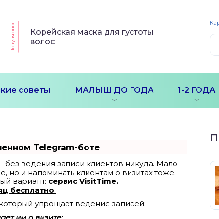
Кар
Популярное
Корейская маска для густоты
волос
кие советы
МАЛЫШ ДО ГОДА
1-2 ГОДА
П
венном Telegram-боте
т — без ведения записи клиентов никуда. Мало
е, но и напоминать клиентам о визитах тоже.
ый вариант:
сервис VisitTime.
яц бесплатно
.
, который упрощает ведение записей:
ет им о визите;