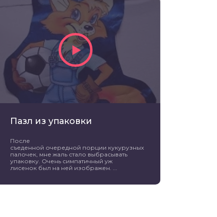
Пазл из упаковки
После
съеденной очередной порции кукурузных
палочек, мне жаль стало выбрасывать
упаковку. Очень симпатичный уж
лисенок был на ней изображен. ...