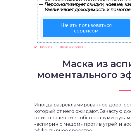
—
Персонализирует скидки, чаевые, кэ
—
Увеличивает доходимость и помогае
ЖУТСЯ ЗУБКИ
Начать пользоваться
РВЫЕ ШАГИ
сервисом
ИКОРМ
Главная
Женские советы
ЕМ К ВРАЧУ
Маска из асп
моментального э
Иногда разрекламированное дорогосто
который от него ожидают. Зачастую д
приготовленные собственными руками,
«аспирин с медом» против угрей и во
эффективное средство.