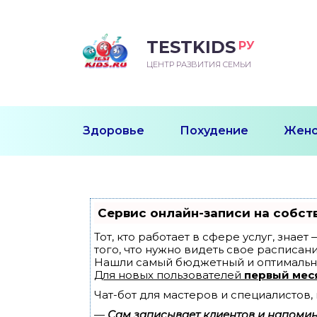
TESTKIDS
РУ
ВОРОЖДЕННЫЙ
БЕНОК УЧИТСЯ
ТСКИЙ САД
ЧАЛЬНАЯ ШКОЛА
ВОРИТЬ
ЦЕНТР РАЗВИТИЯ СЕМЬИ
УДНИЧОК
ЗВИВАЮЩИЕ ЗАНЯТИЯ
ЕШКОЛЬНЫЕ ЗАНЯТИЯ
ННЕЕ РАЗВИТИЕ
ОРОЙ МЕСЯЦ
ДГОТОВКА К ШКОЛЕ
ТАНИЕ ШКОЛЬНИКА
Здоровье
Похудение
Женс
ТАНИЕ ПОСЛЕ ГОДА
ТЫЙ МЕСЯЦ
ТАНИЕ ДОШКОЛЬНИКА
ОРОВЬЕ ШКОЛЬНИКА
ИУЧАЕМ К ГОРШКУ
ЛГОДА
Сервис онлайн-записи на собст
9 МЕСЯЦЕВ
Тот, кто работает в сфере услуг, знае
того, что нужно видеть свое расписани
Нашли самый бюджетный и оптимальн
12 МЕСЯЦЕВ
Для новых пользователей
первый мес
Чат-бот для мастеров и специалистов
ОБЛЕМЫ ПЕРВОГО
ДА
—
Сам записывает клиентов и напомина