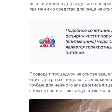
исключительно для тех, у кого неверо
применимо средство для лица на осн
Подобное сочетание д
аспирин чистит поры
(впитыванию) меда. 
является троекратны
питание.
Проводит процедуру на основе выше
один-два раза в неделю. Так как, ме
грубые для нежного эпидермиса лица. 
с тем выполняет также функцию мощно