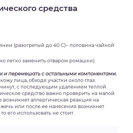
ического средства
янии (разогретый до 40 С)– половина чайной
жно легко заменить отваром ромашки).
к и перемешать с остальными компонентами.
кожу лица, обходя участки около глаз.
 минут, с последующим удалением теплой
ическое средство важно проверить на малой
не возникнет аллергическая реакция на
 жечь или после ее нанесения возникнет
о его использовать не стоит.