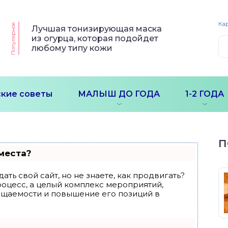
Кар
Популярное
Лучшая тонизирующая маска
из огурца, которая подойдет
любому типу кожи
кие советы
МАЛЫШ ДО ГОДА
1-2 ГОДА
П
места?
ать свой сайт, но не знаете, как продвигать?
роцесс, а целый комплекс мероприятий,
ещаемости и повышение его позиций в