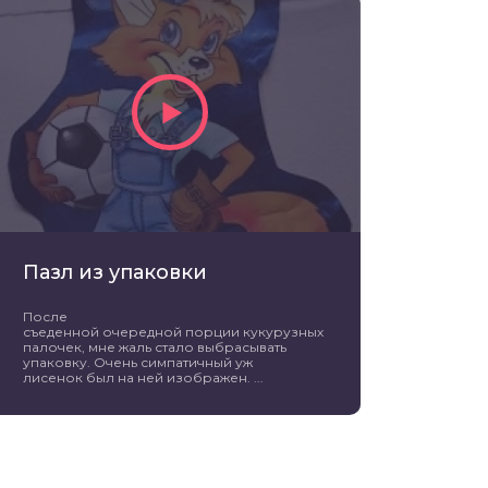
Пазл из упаковки
После
съеденной очередной порции кукурузных
палочек, мне жаль стало выбрасывать
упаковку. Очень симпатичный уж
лисенок был на ней изображен. ...