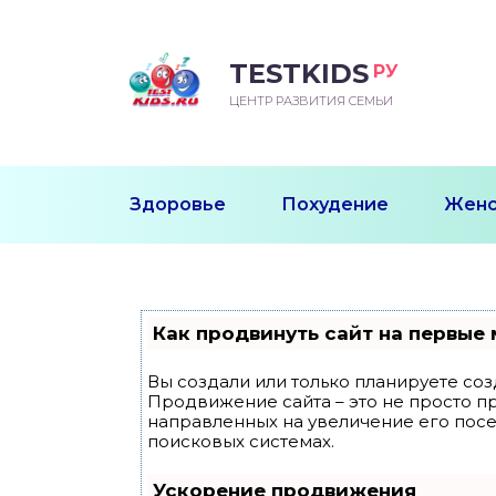
TESTKIDS
РУ
ВОРОЖДЕННЫЙ
БЕНОК УЧИТСЯ
ТСКИЙ САД
ЧАЛЬНАЯ ШКОЛА
ВОРИТЬ
ЦЕНТР РАЗВИТИЯ СЕМЬИ
УДНИЧОК
ЗВИВАЮЩИЕ ЗАНЯТИЯ
ЕШКОЛЬНЫЕ ЗАНЯТИЯ
ННЕЕ РАЗВИТИЕ
ОРОЙ МЕСЯЦ
ДГОТОВКА К ШКОЛЕ
ТАНИЕ ШКОЛЬНИКА
Здоровье
Похудение
Женс
ТАНИЕ ПОСЛЕ ГОДА
ТЫЙ МЕСЯЦ
ТАНИЕ ДОШКОЛЬНИКА
ОРОВЬЕ ШКОЛЬНИКА
ИУЧАЕМ К ГОРШКУ
ЛГОДА
Как продвинуть сайт на первые 
9 МЕСЯЦЕВ
Вы создали или только планируете созд
Продвижение сайта – это не просто п
12 МЕСЯЦЕВ
направленных на увеличение его пос
поисковых системах.
ОБЛЕМЫ ПЕРВОГО
Ускорение продвижения
ДА