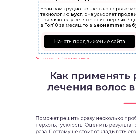
Если вам трудно попасть на первые ме
ЖУТСЯ ЗУБКИ
технологию
Буст
, она ускоряет продв
появляются уже в течение первых 7 дн
в Топ10 за месяц, то в
SeoHammer
за б
РВЫЕ ШАГИ
Начать продвижение сайта
ИКОРМ
Главная
Женские советы
ЕМ К ВРАЧУ
Как применять 
лечения волос 
Поможет решить сразу несколько проб
перхоть, тусклость. Оценить результат
раза. Поэтому не стоит откладывать е