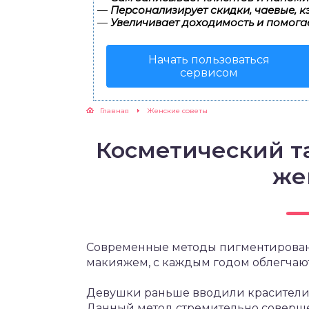
—
Персонализирует скидки, чаевые, к
—
Увеличивает доходимость и помога
ЖУТСЯ ЗУБКИ
Начать пользоваться
РВЫЕ ШАГИ
сервисом
ИКОРМ
Главная
Женские советы
ЕМ К ВРАЧУ
Косметический та
же
Современные методы пигментирова
макияжем, с каждым годом облегчают
Девушки раньше вводили красители в 
Данный метод стремительно совершен