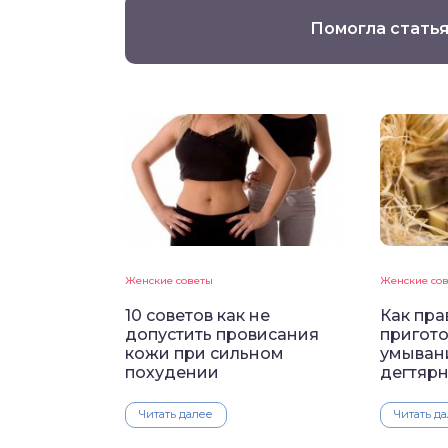
Помогла статья
Женские советы
Женские со
10 советов как не
Как пра
допустить провисания
пригото
кожи при сильном
умыван
похудении
дегтяр
Читать далее
Читать д