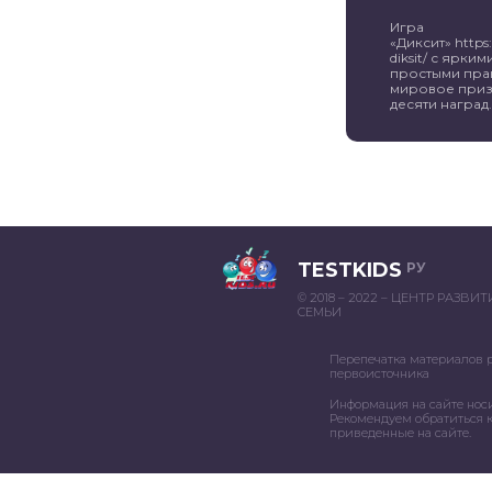
Игра
«Диксит» https:/
diksit/ с ярк
простыми пра
мировое приз
десяти наград. 
TESTKIDS
РУ
© 2018 – 2022 – ЦЕНТР РАЗВИ
СЕМЬИ
Перепечатка материалов 
первоисточника
Информация на сайте нос
Рекомендуем обратиться к
приведенные на сайте.