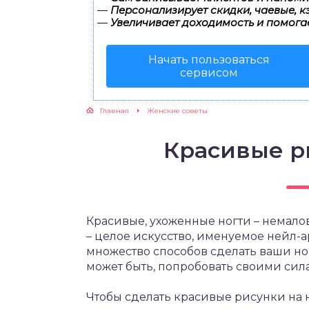
—
Персонализирует скидки, чаевые, к
—
Увеличивает доходимость и помога
ЖУТСЯ ЗУБКИ
Начать пользоваться
РВЫЕ ШАГИ
сервисом
ИКОРМ
Главная
Женские советы
ЕМ К ВРАЧУ
Красивые р
Красивые, ухоженные ногти – немалов
– целое искусство, именуемое нейл-
множество способов сделать ваши н
может быть, попробовать своими сил
Чтобы сделать красивые рисунки на н