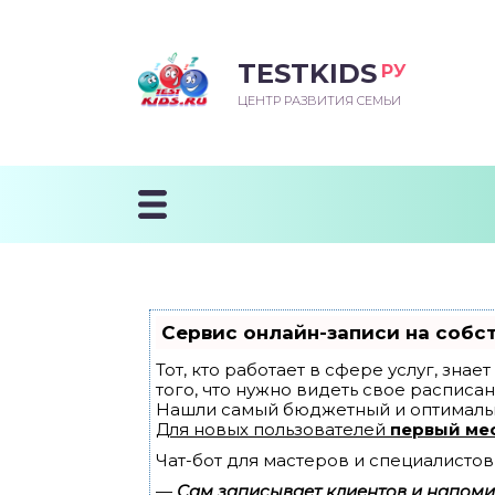
TESTKIDS
РУ
ВОРОЖДЕННЫЙ
БЕНОК УЧИТСЯ
ТСКИЙ САД
ЧАЛЬНАЯ ШКОЛА
ВОРИТЬ
ЦЕНТР РАЗВИТИЯ СЕМЬИ
УДНИЧОК
ЗВИВАЮЩИЕ ЗАНЯТИЯ
ЕШКОЛЬНЫЕ ЗАНЯТИЯ
ННЕЕ РАЗВИТИЕ
ОРОЙ МЕСЯЦ
ДГОТОВКА К ШКОЛЕ
ТАНИЕ ШКОЛЬНИКА
ТАНИЕ ПОСЛЕ ГОДА
ТЫЙ МЕСЯЦ
ТАНИЕ ДОШКОЛЬНИКА
ОРОВЬЕ ШКОЛЬНИКА
ИУЧАЕМ К ГОРШКУ
ЛГОДА
Сервис онлайн-записи на собс
9 МЕСЯЦЕВ
Тот, кто работает в сфере услуг, зна
того, что нужно видеть свое расписан
Нашли самый бюджетный и оптималь
12 МЕСЯЦЕВ
Для новых пользователей
первый ме
Чат-бот для мастеров и специалистов
ОБЛЕМЫ ПЕРВОГО
ДА
—
Сам записывает клиентов и напомин