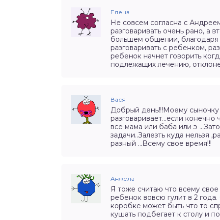
Елена
Не совсем согласна с Андрее
разговаривать очень рано, а в
большем общении, благодаря 
разговаривать с ребенком, ра
ребенок начнет говорить когда
подлежащих лечению, отклон
Вася
Добрый день!!!Моему сыночку 1
разговаривает…если конечно чт
все мама или баба или э …Зат
задачи..Залезть куда нельзя 
разный …Всему свое время!!!
Анжела
Я тоже считаю что всему свое
ребенок вовсю гулит в 2 года
коробке может быть что то спр
кушать подбегает к столу и по