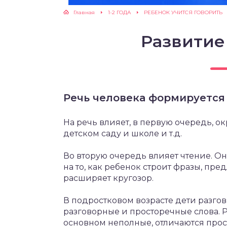
Главная
1-2 ГОДА
РЕБЕНОК УЧИТСЯ ГОВОРИТЬ
ЖУТСЯ ЗУБКИ
Развитие
РВЫЕ ШАГИ
ИКОРМ
Речь человека формируется 
ЕМ К ВРАЧУ
На речь влияет, в первую очередь, о
детском саду и школе и т.д.
Во вторую очередь влияет чтение. Он
на то, как ребенок строит фразы, пр
расширяет кругозор.
В подростковом возрасте дети разго
разговорные и просторечные слова. 
основном неполные, отличаются прос