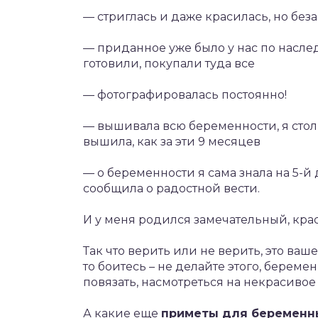
— стриглась и даже красилась, но бе
— приданное уже было у нас по наслед
готовили, покупали туда все
— фотографировалась постоянно!
— вышивала всю беременности, я столь
вышила, как за эти 9 месяцев
— о беременности я сама знала на 5-й 
сообщила о радостной вести.
И у меня родился замечательный, кр
Так что верить или не верить, это ваше
то боитесь – не делайте этого, береме
повязать, насмотреться на некрасивое 
А какие еще
приметы для беременн