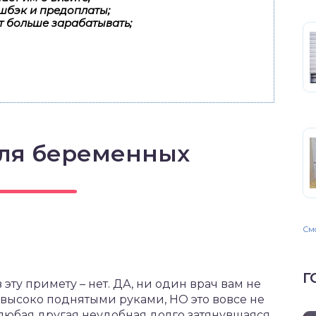
шбэк и предоплаты;
т больше зарабатывать;
ля беременных
Смо
Г
 эту примету – нет. ДА, ни один врач вам не
 высоко поднятыми руками, НО это вовсе не
и любая другая неудобная долго затянувшаяся