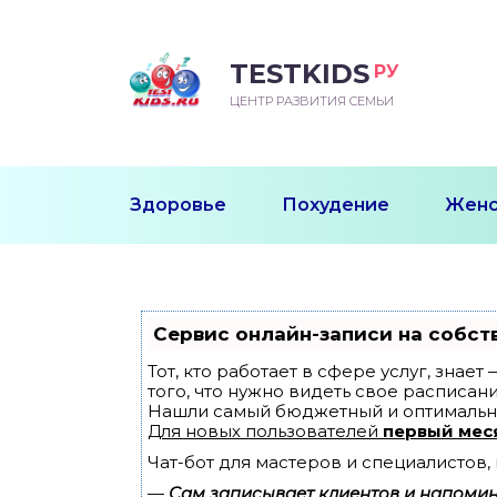
TESTKIDS
РУ
ВОРОЖДЕННЫЙ
БЕНОК УЧИТСЯ
ТСКИЙ САД
ЧАЛЬНАЯ ШКОЛА
ВОРИТЬ
ЦЕНТР РАЗВИТИЯ СЕМЬИ
УДНИЧОК
ЗВИВАЮЩИЕ ЗАНЯТИЯ
ЕШКОЛЬНЫЕ ЗАНЯТИЯ
ННЕЕ РАЗВИТИЕ
ОРОЙ МЕСЯЦ
ДГОТОВКА К ШКОЛЕ
ТАНИЕ ШКОЛЬНИКА
Здоровье
Похудение
Женс
ТАНИЕ ПОСЛЕ ГОДА
ТЫЙ МЕСЯЦ
ТАНИЕ ДОШКОЛЬНИКА
ОРОВЬЕ ШКОЛЬНИКА
ИУЧАЕМ К ГОРШКУ
ЛГОДА
Сервис онлайн-записи на собст
9 МЕСЯЦЕВ
Тот, кто работает в сфере услуг, знае
того, что нужно видеть свое расписани
Нашли самый бюджетный и оптимальн
12 МЕСЯЦЕВ
Для новых пользователей
первый мес
Чат-бот для мастеров и специалистов
ОБЛЕМЫ ПЕРВОГО
ДА
—
Сам записывает клиентов и напомина