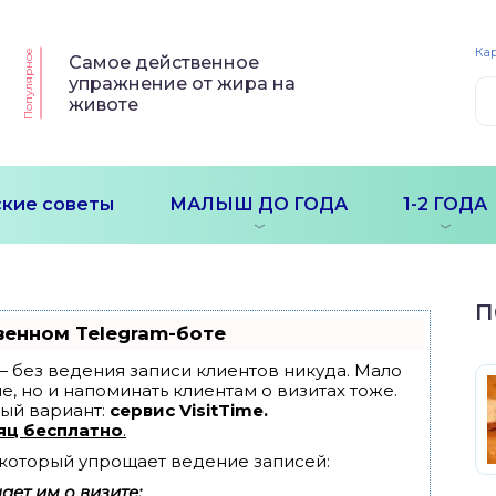
Кар
Популярное
Самое действенное
упражнение от жира на
животе
кие советы
МАЛЫШ ДО ГОДА
1-2 ГОДА
П
венном Telegram-боте
т — без ведения записи клиентов никуда. Мало
е, но и напоминать клиентам о визитах тоже.
ый вариант:
сервис VisitTime.
яц бесплатно
.
, который упрощает ведение записей:
ет им о визите;