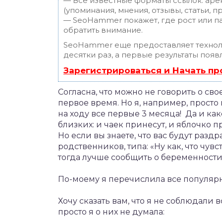
— Все известные форматы ссылок: аре
(упоминания, мнения, отзывы, статьи, п
— SeoHammer покажет, где рост или па
обратить внимание.
SeoHammer еще предоставляет техно
десятки раз, а первые результаты появ
Зарегистрироваться и Начать п
Согласна, что можно не говорить о с
первое время. Но я, например, просто 
на ходу все первые 3 месяца! Да и ка
близких: и чаек принесут, и яблочко 
Но если вы знаете, что вас будут раз
родственников, типа: «Ну как, что чувс
тогда лучше сообщить о беременности
По-моему я перечислила все популяр
Хочу сказать вам, что я не соблюдали 
просто я о них не думала: