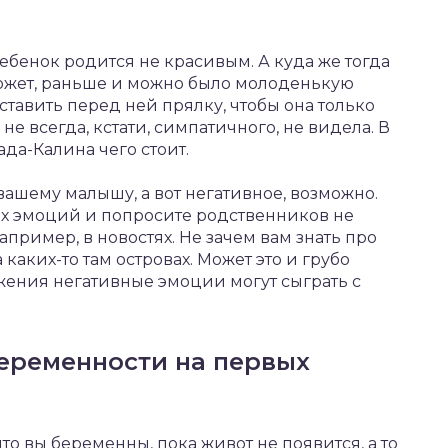
 ребенок родится не красивым. А куда же тогда
Может, раньше и можно было молоденькую
ставить перед ней прялку, чтобы она только
не всегда, кстати, симпатичного, не видела. В
да-Калина чего стоит.
вашему малышу, а вот негативное, возможно.
их эмоций и попросите родственников не
например, в новостях. Не зачем вам знать про
каких-то там островах. Может это и грубо
ожения негативные эмоции могут сыграть с
беременности на первых
что вы беременны, пока живот не появится, а то