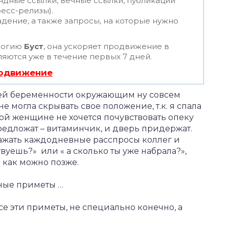
ндные ссылки, вечные ссылки, публикации
ресс-релизы).
дение, а также запросы, на которые нужно
логию
Буст
, она ускоряет продвижение в
ляются уже в течение первых 7 дней.
родвижение
воей беременности окружающим ну совсем
не могла скрывать свое положение, т.к. я спала
кой женщине не хочется почувствовать опеку
предложат – витаминчик, и дверь придержат.
дражать каждодневные расспросы коллег и
твуешь?» или « а сколько ты уже набрала?»,
 как можно позже.
ные приметы …
все эти приметы, не специально конечно, а