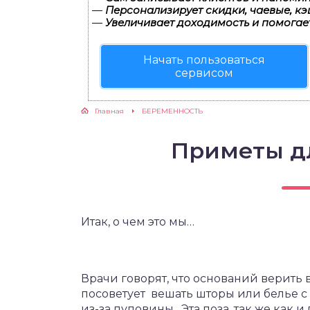
—
Персонализирует скидки, чаевые, кэ
—
Увеличивает доходимость и помогае
ЖУТСЯ ЗУБКИ
Начать пользоваться
РВЫЕ ШАГИ
сервисом
ИКОРМ
Главная
БЕРЕМЕННОСТЬ
ЕМ К ВРАЧУ
Приметы д
Итак, о чем это мы…
Врачи говорят, что оснований верить в
посоветует вешать шторы или белье с
из-за пуповины. Эта поза, так же как 