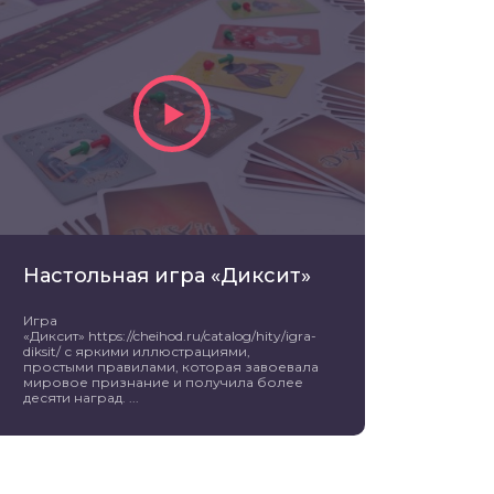
Настольная игра «Диксит»
Игра
«Диксит» https://cheihod.ru/catalog/hity/igra-
diksit/ с яркими иллюстрациями,
простыми правилами, которая завоевала
мировое признание и получила более
десяти наград. ...