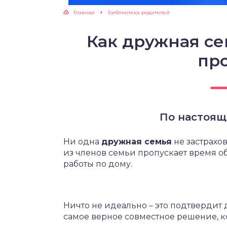
Главная
Библиотека родителей
ЖУТСЯ ЗУБКИ
Как дружная с
РВЫЕ ШАГИ
пр
ИКОРМ
ЕМ К ВРАЧУ
По настоящ
Ни одна
дружная семья
не застрахо
из членов семьи пропускает время об
работы по дому.
Ничто не идеально – это подтвердит
самое верное совместное решение, ко