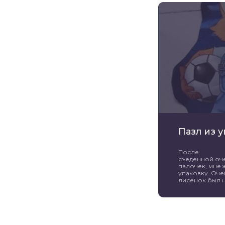
Пазл из 
После
съеденной оч
палочек, мне 
упаковку. Оче
лисенок был н