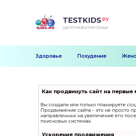
TESTKIDS
РУ
ВОРОЖДЕННЫЙ
БЕНОК УЧИТСЯ
ТСКИЙ САД
ЧАЛЬНАЯ ШКОЛА
ВОРИТЬ
ЦЕНТР РАЗВИТИЯ СЕМЬИ
УДНИЧОК
ЗВИВАЮЩИЕ ЗАНЯТИЯ
ЕШКОЛЬНЫЕ ЗАНЯТИЯ
ННЕЕ РАЗВИТИЕ
ОРОЙ МЕСЯЦ
ДГОТОВКА К ШКОЛЕ
ТАНИЕ ШКОЛЬНИКА
Здоровье
Похудение
Женс
ТАНИЕ ПОСЛЕ ГОДА
ТЫЙ МЕСЯЦ
ТАНИЕ ДОШКОЛЬНИКА
ОРОВЬЕ ШКОЛЬНИКА
ИУЧАЕМ К ГОРШКУ
ЛГОДА
Как продвинуть сайт на первые 
9 МЕСЯЦЕВ
Вы создали или только планируете созд
Продвижение сайта – это не просто п
12 МЕСЯЦЕВ
направленных на увеличение его пос
поисковых системах.
ОБЛЕМЫ ПЕРВОГО
Ускорение продвижения
ДА