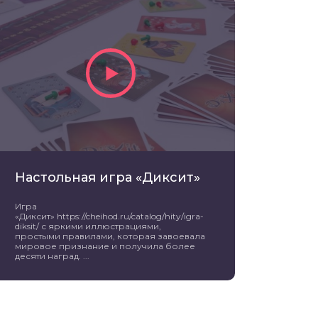
Настольная игра «Диксит»
Игра
«Диксит» https://cheihod.ru/catalog/hity/igra-
diksit/ с яркими иллюстрациями,
простыми правилами, которая завоевала
мировое признание и получила более
десяти наград. ...