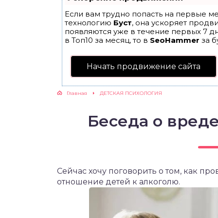
Если вам трудно попасть на первые ме
ЖУТСЯ ЗУБКИ
технологию
Буст
, она ускоряет продв
появляются уже в течение первых 7 дн
в Топ10 за месяц, то в
SeoHammer
за б
РВЫЕ ШАГИ
Начать продвижение сайта
ИКОРМ
Главная
ДЕТСКАЯ ПСИХОЛОГИЯ
ЕМ К ВРАЧУ
Беседа о вреде
Сейчас хочу поговорить о том, как пр
отношение детей к алкоголю.