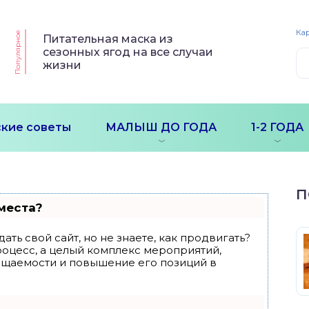
Кар
Популярное
Питательная маска из
сезонных ягод на все случаи
жизни
кие советы
МАЛЫШ ДО ГОДА
1-2 ГОДА
П
места?
ать свой сайт, но не знаете, как продвигать?
роцесс, а целый комплекс мероприятий,
ещаемости и повышение его позиций в