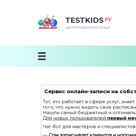
TESTKIDS
РУ
ВОРОЖДЕННЫЙ
БЕНОК УЧИТСЯ
ТСКИЙ САД
ЧАЛЬНАЯ ШКОЛА
ВОРИТЬ
ЦЕНТР РАЗВИТИЯ СЕМЬИ
УДНИЧОК
ЗВИВАЮЩИЕ ЗАНЯТИЯ
ЕШКОЛЬНЫЕ ЗАНЯТИЯ
ННЕЕ РАЗВИТИЕ
ОРОЙ МЕСЯЦ
ДГОТОВКА К ШКОЛЕ
ТАНИЕ ШКОЛЬНИКА
ТАНИЕ ПОСЛЕ ГОДА
ТЫЙ МЕСЯЦ
ТАНИЕ ДОШКОЛЬНИКА
ОРОВЬЕ ШКОЛЬНИКА
ИУЧАЕМ К ГОРШКУ
ЛГОДА
Сервис онлайн-записи на собс
9 МЕСЯЦЕВ
Тот, кто работает в сфере услуг, зна
того, что нужно видеть свое расписан
Нашли самый бюджетный и оптималь
12 МЕСЯЦЕВ
Для новых пользователей
первый ме
Чат-бот для мастеров и специалистов
ОБЛЕМЫ ПЕРВОГО
ДА
—
Сам записывает клиентов и напомин