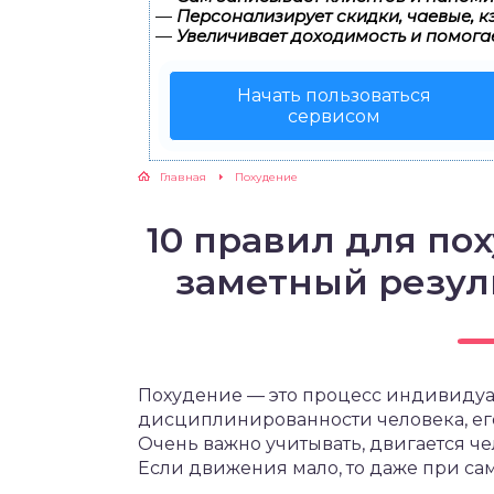
—
Персонализирует скидки, чаевые, к
—
Увеличивает доходимость и помога
ЖУТСЯ ЗУБКИ
Начать пользоваться
РВЫЕ ШАГИ
сервисом
ИКОРМ
Главная
Похудение
ЕМ К ВРАЧУ
10 правил для по
заметный резул
Похудение — это процесс индивидуал
дисциплинированности человека, ег
Очень важно учитывать, двигается ч
Если движения мало, то даже при сам