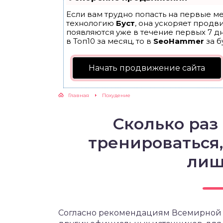
Если вам трудно попасть на первые ме
ЖУТСЯ ЗУБКИ
технологию
Буст
, она ускоряет продв
появляются уже в течение первых 7 дн
в Топ10 за месяц, то в
SeoHammer
за б
РВЫЕ ШАГИ
Начать продвижение сайта
ИКОРМ
Главная
Похудение
ЕМ К ВРАЧУ
Сколько раз
тренироваться,
лиш
Согласно рекомендациям Всемирной 