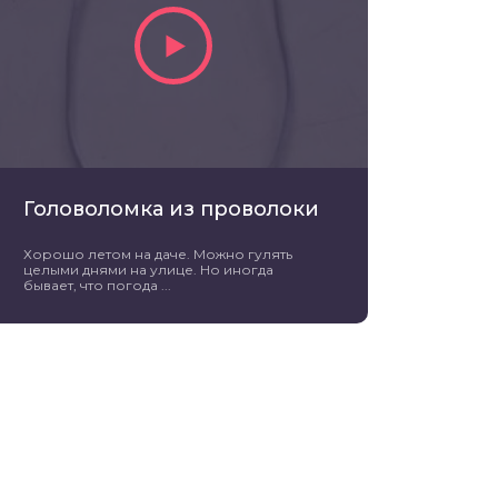
Головоломка из проволоки
Хорошо летом на даче. Можно гулять
целыми днями на улице. Но иногда
бывает, что погода ...