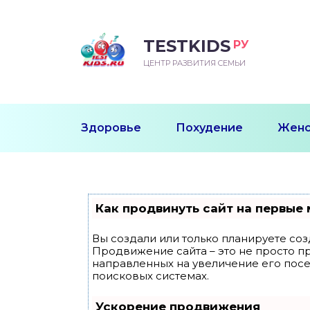
TESTKIDS
РУ
ВОРОЖДЕННЫЙ
БЕНОК УЧИТСЯ
ТСКИЙ САД
ЧАЛЬНАЯ ШКОЛА
ВОРИТЬ
ЦЕНТР РАЗВИТИЯ СЕМЬИ
УДНИЧОК
ЗВИВАЮЩИЕ ЗАНЯТИЯ
ЕШКОЛЬНЫЕ ЗАНЯТИЯ
ННЕЕ РАЗВИТИЕ
ОРОЙ МЕСЯЦ
ДГОТОВКА К ШКОЛЕ
ТАНИЕ ШКОЛЬНИКА
Здоровье
Похудение
Женс
ТАНИЕ ПОСЛЕ ГОДА
ТЫЙ МЕСЯЦ
ТАНИЕ ДОШКОЛЬНИКА
ОРОВЬЕ ШКОЛЬНИКА
ИУЧАЕМ К ГОРШКУ
ЛГОДА
Как продвинуть сайт на первые 
9 МЕСЯЦЕВ
Вы создали или только планируете созд
Продвижение сайта – это не просто п
12 МЕСЯЦЕВ
направленных на увеличение его пос
поисковых системах.
ОБЛЕМЫ ПЕРВОГО
Ускорение продвижения
ДА