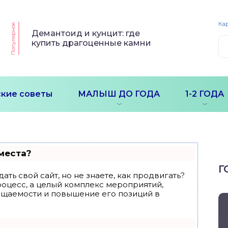
Кар
Популярное
Демантоид и кунцит: где
купить драгоценные камни
кие советы
МАЛЫШ ДО ГОДА
1-2 ГОДА
места?
Г
ать свой сайт, но не знаете, как продвигать?
роцесс, а целый комплекс мероприятий,
ещаемости и повышение его позиций в