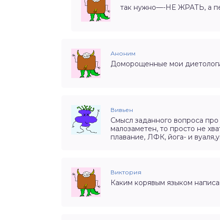
так нужно—-НЕ ЖРАТЬ, а п
Аноним
Доморощенные мои диетологи
Вивьен
Смысл заданного вопроса про 4
малозаметен, то просто не хв
плавание, ЛФК, йога- и вуаля,
Виктория
Каким корявым языком написа