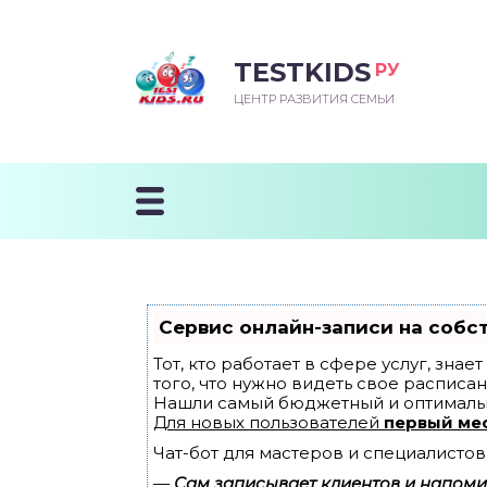
TESTKIDS
РУ
ВОРОЖДЕННЫЙ
БЕНОК УЧИТСЯ
ТСКИЙ САД
ЧАЛЬНАЯ ШКОЛА
ВОРИТЬ
ЦЕНТР РАЗВИТИЯ СЕМЬИ
УДНИЧОК
ЗВИВАЮЩИЕ ЗАНЯТИЯ
ЕШКОЛЬНЫЕ ЗАНЯТИЯ
ННЕЕ РАЗВИТИЕ
ОРОЙ МЕСЯЦ
ДГОТОВКА К ШКОЛЕ
ТАНИЕ ШКОЛЬНИКА
ТАНИЕ ПОСЛЕ ГОДА
ТЫЙ МЕСЯЦ
ТАНИЕ ДОШКОЛЬНИКА
ОРОВЬЕ ШКОЛЬНИКА
ИУЧАЕМ К ГОРШКУ
ЛГОДА
Сервис онлайн-записи на собс
9 МЕСЯЦЕВ
Тот, кто работает в сфере услуг, зна
того, что нужно видеть свое расписан
Нашли самый бюджетный и оптималь
12 МЕСЯЦЕВ
Для новых пользователей
первый ме
Чат-бот для мастеров и специалистов
ОБЛЕМЫ ПЕРВОГО
ДА
—
Сам записывает клиентов и напомин