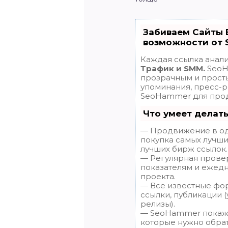
Забиваем Сайты 
возможности от
Каждая ссылка анали
Трафик и SMM.
SeoH
прозрачным и просты
упоминания, пресс-р
SeoHammer для прод
Что умеет делат
— Продвижение в оди
покупка самых лучши
лучших бирж ссылок.
— Регулярная провер
показателям и ежедн
проекта.
— Все известные фо
ссылки, публикации (
релизы).
— SeoHammer покажет
которые нужно обрат