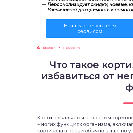
—
Персонализирует скидки, чаевые, к
—
Увеличивает доходимость и помога
ЖУТСЯ ЗУБКИ
Начать пользоваться
РВЫЕ ШАГИ
сервисом
ИКОРМ
Главная
Похудение
ЕМ К ВРАЧУ
Что такое корт
избавиться от н
ф
Кортизол является основным гормоном
многих функциях организма, включая
кортизола в крови обычно выше по ут