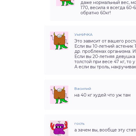
даже нормальный вес, мо
170, весила я всегда 60-6
обратно 60кг!
УмНИЧКА
Это зависит от вашего роста
Если вы 10-летний астеник 1
др. проблемах организма. И
Если вы 20-летняя девушка 
толстой при весе 47 кг, то 
А если вы троль, накручива
Василий
на 40 кг худей что уж там
гость
а зачем вы, вообще эту ста