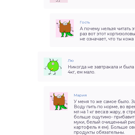
Гость
А почему нельзя читать э
раз вот этот кортизолов
не означает, что ты кожа
Лю
Никогда не завтракала и была
4кг, ем мало.
Мария
У меня то же самое было. З
Воду пить по норме, во вре
мл на 1 кг веса:в жару, в с
больше ощутимо- прибавить
муки, белый очищенный рис
картофель я ем). Больше о
продукты обязательны.