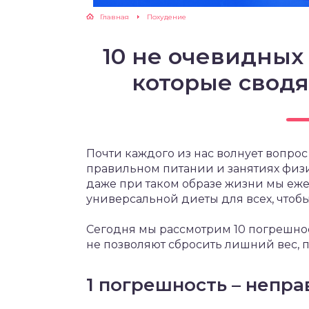
Главная
Похудение
ЖУТСЯ ЗУБКИ
10 не очевидных
РВЫЕ ШАГИ
которые сводя
ИКОРМ
ЕМ К ВРАЧУ
Почти каждого из нас волнует вопрос
правильном питании и занятиях физ
даже при таком образе жизни мы еж
универсальной диеты для всех, чтоб
Сегодня мы рассмотрим 10 погрешнос
не позволяют сбросить лишний вес, 
1 погрешность – непр