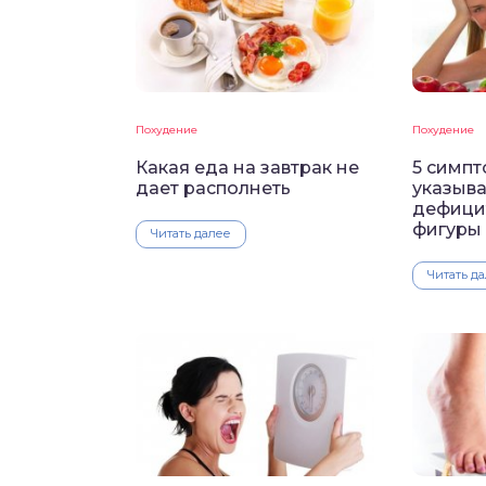
Похудение
Похудение
Какая еда на завтрак не
5 симпт
дает располнеть
указыв
дефици
фигуры 
Читать далее
Читать д