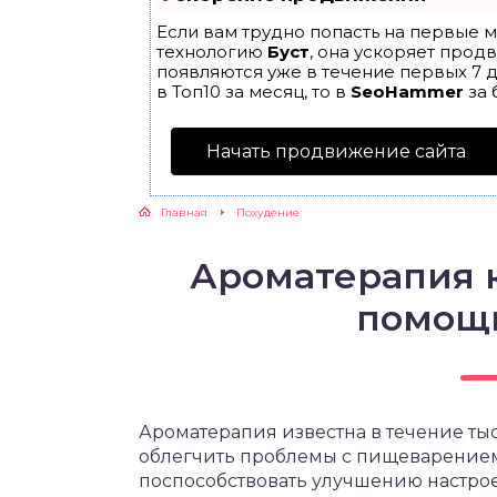
Если вам трудно попасть на первые м
ЖУТСЯ ЗУБКИ
технологию
Буст
, она ускоряет прод
появляются уже в течение первых 7 д
в Топ10 за месяц, то в
SeoHammer
за 
РВЫЕ ШАГИ
Начать продвижение сайта
ИКОРМ
Главная
Похудение
ЕМ К ВРАЧУ
Ароматерапия к
помощ
Ароматерапия известна в течение тыс
облегчить проблемы с пищеварением, 
поспособствовать улучшению настро