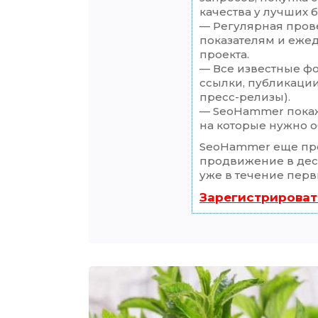
качества у лучших 
— Регулярная прове
показателям и еже
проекта.
— Все известные ф
ссылки, публикации
пресс-релизы).
— SeoHammer покаже
на которые нужно о
SeoHammer еще пр
продвижение в деся
уже в течение перв
Зарегистрироват