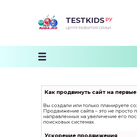
TESTKIDS
РУ
ВОРОЖДЕННЫЙ
БЕНОК УЧИТСЯ
ТСКИЙ САД
ЧАЛЬНАЯ ШКОЛА
ВОРИТЬ
ЦЕНТР РАЗВИТИЯ СЕМЬИ
УДНИЧОК
ЗВИВАЮЩИЕ ЗАНЯТИЯ
ЕШКОЛЬНЫЕ ЗАНЯТИЯ
ННЕЕ РАЗВИТИЕ
ОРОЙ МЕСЯЦ
ДГОТОВКА К ШКОЛЕ
ТАНИЕ ШКОЛЬНИКА
ТАНИЕ ПОСЛЕ ГОДА
ТЫЙ МЕСЯЦ
ТАНИЕ ДОШКОЛЬНИКА
ОРОВЬЕ ШКОЛЬНИКА
ИУЧАЕМ К ГОРШКУ
ЛГОДА
Как продвинуть сайт на первые
9 МЕСЯЦЕВ
Вы создали или только планируете соз
Продвижение сайта – это не просто 
12 МЕСЯЦЕВ
направленных на увеличение его по
поисковых системах.
ОБЛЕМЫ ПЕРВОГО
Ускорение продвижения
ДА