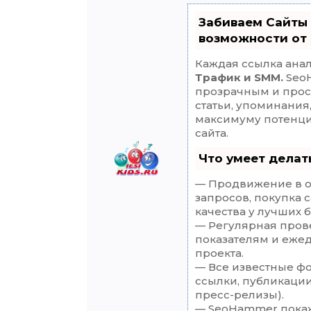
Забиваем Сайты
возможности от
Каждая ссылка анал
Трафик и SMM.
SeoH
прозрачным и прос
статьи, упоминания
максимуму потенц
сайта.
Что умеет дела
— Продвижение в о
запросов, покупка 
качества у лучших 
— Регулярная прове
показателям и еже
проекта.
— Все известные ф
ссылки, публикации
пресс-релизы).
— SeoHammer покаже