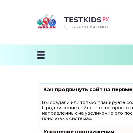
TESTKIDS
РУ
ВОРОЖДЕННЫЙ
БЕНОК УЧИТСЯ
ТСКИЙ САД
ЧАЛЬНАЯ ШКОЛА
ВОРИТЬ
ЦЕНТР РАЗВИТИЯ СЕМЬИ
УДНИЧОК
ЗВИВАЮЩИЕ ЗАНЯТИЯ
ЕШКОЛЬНЫЕ ЗАНЯТИЯ
ННЕЕ РАЗВИТИЕ
ОРОЙ МЕСЯЦ
ДГОТОВКА К ШКОЛЕ
ТАНИЕ ШКОЛЬНИКА
ТАНИЕ ПОСЛЕ ГОДА
ТЫЙ МЕСЯЦ
ТАНИЕ ДОШКОЛЬНИКА
ОРОВЬЕ ШКОЛЬНИКА
ИУЧАЕМ К ГОРШКУ
ЛГОДА
Как продвинуть сайт на первые
9 МЕСЯЦЕВ
Вы создали или только планируете соз
Продвижение сайта – это не просто 
12 МЕСЯЦЕВ
направленных на увеличение его по
поисковых системах.
ОБЛЕМЫ ПЕРВОГО
Ускорение продвижения
ДА