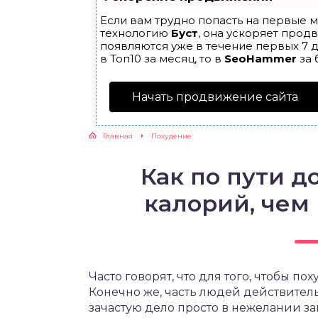
Если вам трудно попасть на первые м
ЖУТСЯ ЗУБКИ
технологию
Буст
, она ускоряет прод
появляются уже в течение первых 7 д
в Топ10 за месяц, то в
SeoHammer
за 
РВЫЕ ШАГИ
Начать продвижение сайта
ИКОРМ
Главная
Похудение
ЕМ К ВРАЧУ
Как по пути 
калорий, чем
Часто говорят, что для того, чтобы по
Конечно же, часть людей действитель
зачастую дело просто в нежелании з