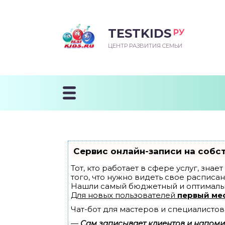
TESTKIDS
РУ
ВОРОЖДЕННЫЙ
БЕНОК УЧИТСЯ
ТСКИЙ САД
ЧАЛЬНАЯ ШКОЛА
ВОРИТЬ
ЦЕНТР РАЗВИТИЯ СЕМЬИ
УДНИЧОК
ЗВИВАЮЩИЕ ЗАНЯТИЯ
ЕШКОЛЬНЫЕ ЗАНЯТИЯ
ННЕЕ РАЗВИТИЕ
ОРОЙ МЕСЯЦ
ДГОТОВКА К ШКОЛЕ
ТАНИЕ ШКОЛЬНИКА
ТАНИЕ ПОСЛЕ ГОДА
ТЫЙ МЕСЯЦ
ТАНИЕ ДОШКОЛЬНИКА
ОРОВЬЕ ШКОЛЬНИКА
ИУЧАЕМ К ГОРШКУ
ЛГОДА
Сервис онлайн-записи на собс
9 МЕСЯЦЕВ
Тот, кто работает в сфере услуг, зна
того, что нужно видеть свое расписан
Нашли самый бюджетный и оптималь
12 МЕСЯЦЕВ
Для новых пользователей
первый ме
Чат-бот для мастеров и специалистов
ОБЛЕМЫ ПЕРВОГО
ДА
—
Сам записывает клиентов и напомин