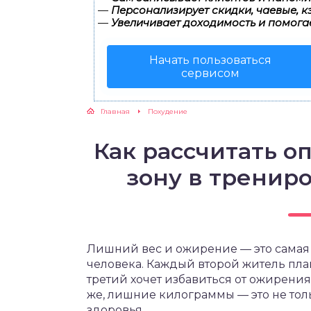
—
Персонализирует скидки, чаевые, к
—
Увеличивает доходимость и помога
ЖУТСЯ ЗУБКИ
Начать пользоваться
РВЫЕ ШАГИ
сервисом
ИКОРМ
Главная
Похудение
ЕМ К ВРАЧУ
Как рассчитать 
зону в тренир
Лишний вес и ожирение — это самая
человека. Каждый второй житель пла
третий хочет избавиться от ожирения
же, лишние килограммы — это не толь
здоровья.