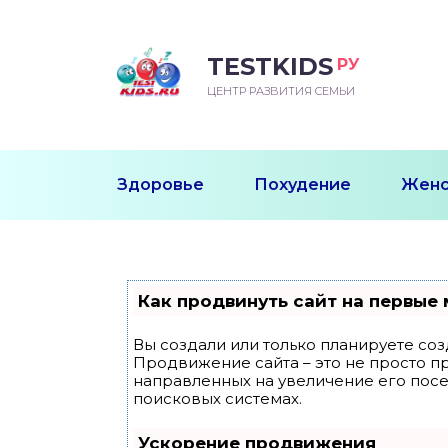
TESTKIDS
РУ
ВОРОЖДЕННЫЙ
БЕНОК УЧИТСЯ
ТСКИЙ САД
ЧАЛЬНАЯ ШКОЛА
ВОРИТЬ
ЦЕНТР РАЗВИТИЯ СЕМЬИ
УДНИЧОК
ЗВИВАЮЩИЕ ЗАНЯТИЯ
ЕШКОЛЬНЫЕ ЗАНЯТИЯ
ННЕЕ РАЗВИТИЕ
ОРОЙ МЕСЯЦ
ДГОТОВКА К ШКОЛЕ
ТАНИЕ ШКОЛЬНИКА
Здоровье
Похудение
Женс
ТАНИЕ ПОСЛЕ ГОДА
ТЫЙ МЕСЯЦ
ТАНИЕ ДОШКОЛЬНИКА
ОРОВЬЕ ШКОЛЬНИКА
ИУЧАЕМ К ГОРШКУ
ЛГОДА
Как продвинуть сайт на первые 
9 МЕСЯЦЕВ
Вы создали или только планируете созд
Продвижение сайта – это не просто п
12 МЕСЯЦЕВ
направленных на увеличение его пос
поисковых системах.
ОБЛЕМЫ ПЕРВОГО
Ускорение продвижения
ДА