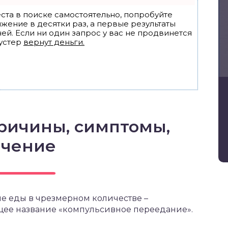
ста в поиске самостоятельно, попробуйте
ижение в десятки раз, а первые результаты
ей. Если ни один запрос у вас не продвинется
устер
вернут деньги.
ричины, симптомы,
ечение
ие еды в чрезмерном количестве –
щее название «компульсивное переедание».