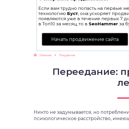
Если вам трудно попасть на первые ме
ЖУТСЯ ЗУБКИ
технологию
Буст
, она ускоряет продв
появляются уже в течение первых 7 дн
в Топ10 за месяц, то в
SeoHammer
за б
РВЫЕ ШАГИ
Начать продвижение сайта
ИКОРМ
Главная
Похудение
ЕМ К ВРАЧУ
Переедание: п
л
Никто не задумывается, но потреблен
психологическое расстройство, имею