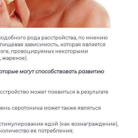
добного рода расстройства, по мнению
пищевая зависимость, которая является
озге, провоцируемых некоторыми
, жареное).
которые могут способствовать развитию
сстройство может появиться в результате
ень серотонина может также являться
 стимулирование едой (как вознаграждение),
количество ее потребления;