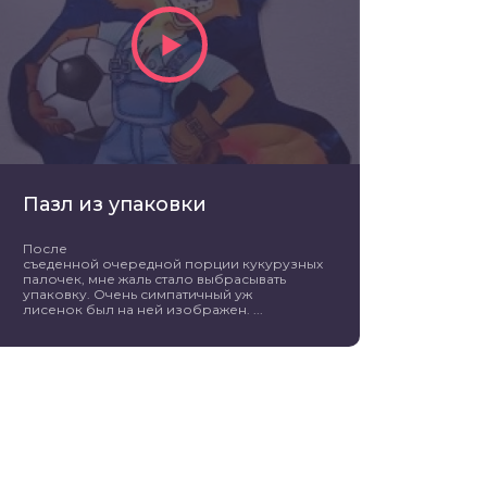
Пазл из упаковки
После
съеденной очередной порции кукурузных
палочек, мне жаль стало выбрасывать
упаковку. Очень симпатичный уж
лисенок был на ней изображен. ...