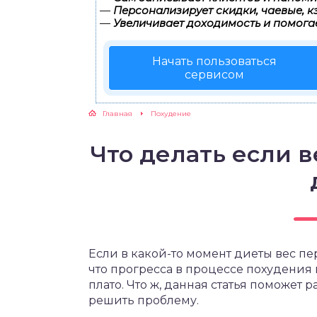
—
Персонализирует скидки, чаевые, к
—
Увеличивает доходимость и помога
ЖУТСЯ ЗУБКИ
Начать пользоваться
РВЫЕ ШАГИ
сервисом
ИКОРМ
Главная
Похудение
ЕМ К ВРАЧУ
Что делать если в
Если в какой-то момент диеты вес пер
что прогресса в процессе похудения 
плато. Что ж, данная статья поможет 
решить проблему.