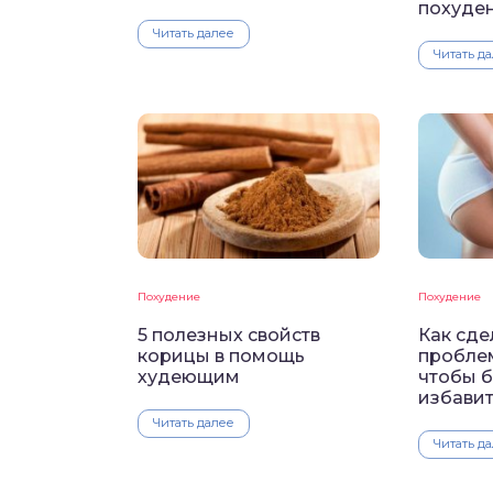
похуде
Читать далее
Читать д
Похудение
Похудение
5 полезных свойств
Как сд
корицы в помощь
пробле
худеющим
чтобы б
избавит
Читать далее
Читать д