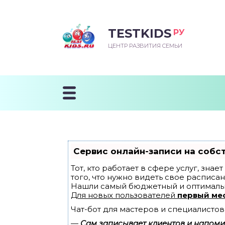
TESTKIDS
РУ
ВОРОЖДЕННЫЙ
БЕНОК УЧИТСЯ
ТСКИЙ САД
ЧАЛЬНАЯ ШКОЛА
ВОРИТЬ
ЦЕНТР РАЗВИТИЯ СЕМЬИ
УДНИЧОК
ЗВИВАЮЩИЕ ЗАНЯТИЯ
ЕШКОЛЬНЫЕ ЗАНЯТИЯ
ННЕЕ РАЗВИТИЕ
ОРОЙ МЕСЯЦ
ДГОТОВКА К ШКОЛЕ
ТАНИЕ ШКОЛЬНИКА
ТАНИЕ ПОСЛЕ ГОДА
ТЫЙ МЕСЯЦ
ТАНИЕ ДОШКОЛЬНИКА
ОРОВЬЕ ШКОЛЬНИКА
ИУЧАЕМ К ГОРШКУ
ЛГОДА
Сервис онлайн-записи на собс
9 МЕСЯЦЕВ
Тот, кто работает в сфере услуг, зна
того, что нужно видеть свое расписан
Нашли самый бюджетный и оптималь
12 МЕСЯЦЕВ
Для новых пользователей
первый ме
Чат-бот для мастеров и специалистов
ОБЛЕМЫ ПЕРВОГО
ДА
—
Сам записывает клиентов и напомин