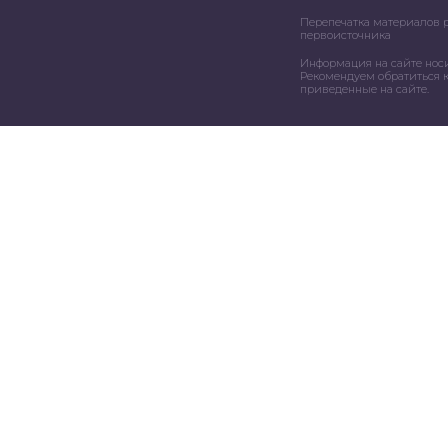
Перепечатка материалов 
первоисточника
Информация на сайте нос
Рекомендуем обратиться к
приведенные на сайте.