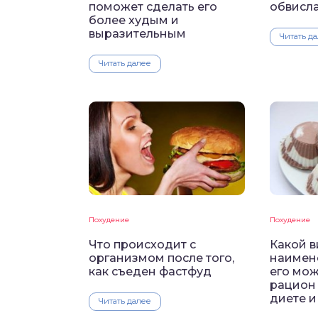
поможет сделать его
обвисл
более худым и
выразительным
Читать д
Читать далее
Похудение
Похудение
Что происходит с
Какой в
организмом после того,
наимене
как съеден фастфуд
его мож
рацион
диете и
Читать далее