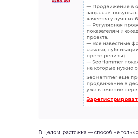
— Продвижение в о
запросов, покупка 
качества у лучших 
— Регулярная прове
показателям и еже
проекта.
— Все известные ф
ссылки, публикации
пресс-релизы).
— SeoHammer покаже
на которые нужно о
SeoHammer еще пр
продвижение в деся
уже в течение перв
Зарегистрироват
В целом, растяжка — способ не тольк