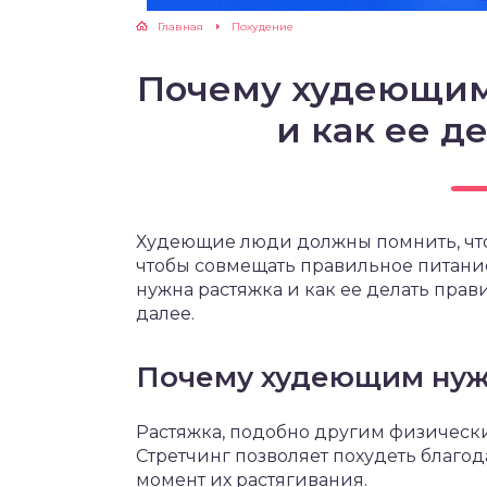
Главная
Похудение
ЖУТСЯ ЗУБКИ
Почему худеющим
РВЫЕ ШАГИ
и как ее д
ИКОРМ
ЕМ К ВРАЧУ
Худеющие люди должны помнить, что 
чтобы совмещать правильное питани
нужна растяжка и как ее делать пра
далее.
Почему худеющим нуж
Растяжка, подобно другим физически
Стретчинг позволяет похудеть благ
момент их растягивания.