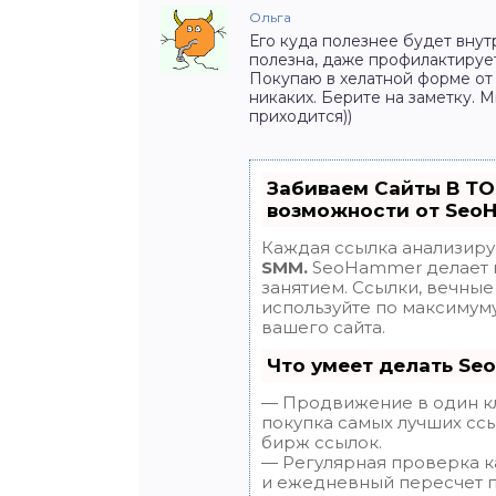
Ольга
Его куда полезнее будет внут
полезна, даже профилактируе
Покупаю в хелатной форме от 
никаких. Берите на заметку. 
приходится))
Забиваем Сайты В Т
возможности от Seo
Каждая ссылка анализиру
SMM.
SeoHammer делает 
занятием. Ссылки, вечные 
используйте по максиму
вашего сайта.
Что умеет делать Se
— Продвижение в один кл
покупка самых лучших ссы
бирж ссылок.
— Регулярная проверка ка
и ежедневный пересчет п