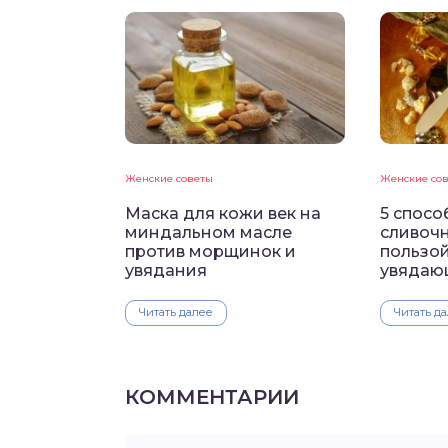
Женские советы
Женские со
Маска для кожи век на
5 спос
миндальном масле
сливочн
против морщинок и
пользой
увядания
увядаю
Читать далее
Читать д
КОММЕНТАРИИ