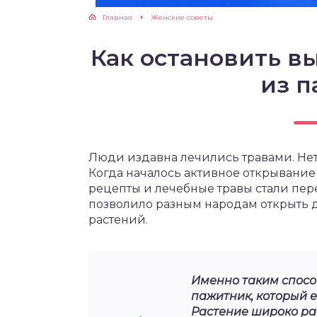
Главная
Женские советы
ЖУТСЯ ЗУБКИ
Как остановить в
РВЫЕ ШАГИ
из 
ИКОРМ
ЕМ К ВРАЧУ
Люди издавна лечились травами. Не
Когда началось активное открывание
рецепты и лечебные травы стали пере
позволило разным народам открыть д
растений.
Именно таким спосо
пажитник, который 
Растение широко ра