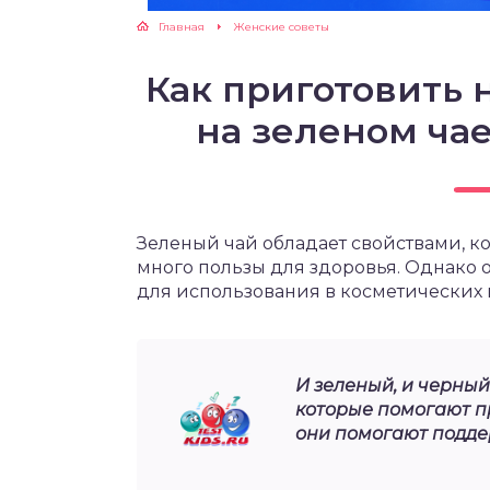
Главная
Женские советы
ЖУТСЯ ЗУБКИ
Как приготовить 
РВЫЕ ШАГИ
на зеленом ча
ИКОРМ
ЕМ К ВРАЧУ
Зеленый чай обладает свойствами, к
много пользы для здоровья. Однако
для использования в косметических 
И зеленый, и черны
которые помогают пр
они помогают поддер