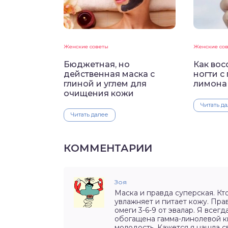
Женские советы
Женские со
Бюджетная, но
Как вос
действенная маска с
ногти с
глиной и углем для
лимона
очищения кожи
Читать д
Читать далее
КОММЕНТАРИИ
Зоя
Маска и правда суперская. Кт
увлажняет и питает кожу. Пра
омеги 3-6-9 от эвалар. Я всег
обогащена гамма-линолевой к
молодость. Кажется я нашла с