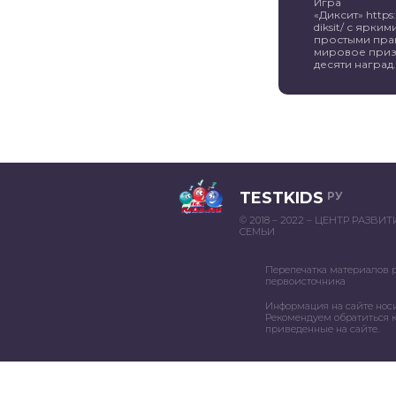
Игра
«Диксит» https:/
diksit/ с ярк
простыми пра
мировое приз
десяти наград. 
TESTKIDS
РУ
© 2018 – 2022 – ЦЕНТР РАЗВИ
СЕМЬИ
Перепечатка материалов 
первоисточника
Информация на сайте нос
Рекомендуем обратиться к
приведенные на сайте.