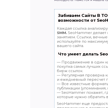
Забиваем Сайты В Т
возможности от Seo
Каждая ссылка анализиру
SMM.
SeoHammer делает 
занятием. Ссылки, вечные 
используйте по максиму
вашего сайта.
Что умеет делать Se
— Продвижение в один кл
покупка самых лучших ссы
бирж ссылок.
— Регулярная проверка ка
и ежедневный пересчет п
— Все известные форматы
публикации (упоминания, м
— SeoHammer покажет, где
которые нужно обратить 
SeoHammer еще предост
продвижение в десятки ра