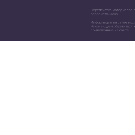
Перепечатка материалов 
первоисточника
Информация на сайте нос
Рекомендуем обратиться к
приведенные на сайте.