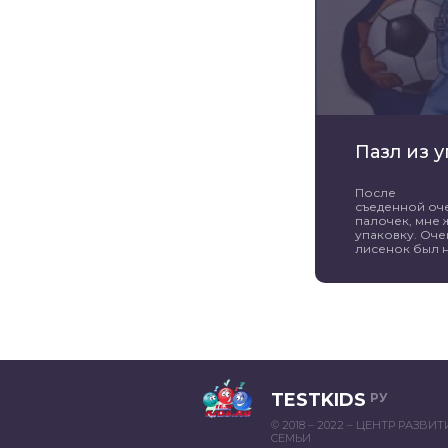
Пазл из 
После
съеденной оч
палочек, мне 
упаковку. Оче
лисенок был н
TESTKIDS
РУ
© 2018 – 2022 – ЦЕНТР РАЗВИ
СЕМЬИ