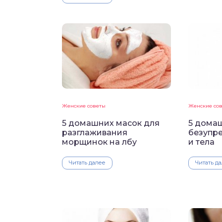
Женские советы
Женские со
5 домашних масок для
5 домаш
разглаживания
безупр
морщинок на лбу
и тела
Читать далее
Читать д