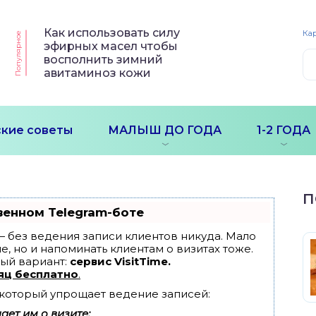
Как использовать силу
Кар
Популярное
эфирных масел чтобы
восполнить зимний
авитаминоз кожи
кие советы
МАЛЫШ ДО ГОДА
1-2 ГОДА
П
венном Telegram-боте
т — без ведения записи клиентов никуда. Мало
е, но и напоминать клиентам о визитах тоже.
ый вариант:
сервис VisitTime.
яц бесплатно
.
, который упрощает ведение записей:
ет им о визите;