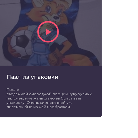
Пазл из упаковки
После
съеденной очередной порции кукурузных
палочек, мне жаль стало выбрасывать
упаковку. Очень симпатичный уж
лисенок был на ней изображен. ...