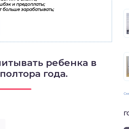
шбэк и предоплаты;
т больше зарабатывать;
питывать ребенка в
полтора года.
Смо
Г