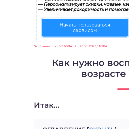
—
Персонализирует скидки, чаевые, кэ
—
Увеличивает доходимость и помогае
ЖУТСЯ ЗУБКИ
Начать пользоваться
РВЫЕ ШАГИ
сервисом
ИКОРМ
Главная
1-2 ГОДА
РЕБЕНОК 1,5 ГОДА
ЕМ К ВРАЧУ
Как нужно вос
возрасте 
Итак…