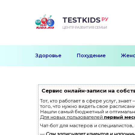
TESTKIDS
РУ
ВОРОЖДЕННЫЙ
БЕНОК УЧИТСЯ
ТСКИЙ САД
ЧАЛЬНАЯ ШКОЛА
ВОРИТЬ
ЦЕНТР РАЗВИТИЯ СЕМЬИ
УДНИЧОК
ЗВИВАЮЩИЕ ЗАНЯТИЯ
ЕШКОЛЬНЫЕ ЗАНЯТИЯ
ННЕЕ РАЗВИТИЕ
ОРОЙ МЕСЯЦ
ДГОТОВКА К ШКОЛЕ
ТАНИЕ ШКОЛЬНИКА
Здоровье
Похудение
Женс
ТАНИЕ ПОСЛЕ ГОДА
ТЫЙ МЕСЯЦ
ТАНИЕ ДОШКОЛЬНИКА
ОРОВЬЕ ШКОЛЬНИКА
ИУЧАЕМ К ГОРШКУ
ЛГОДА
Сервис онлайн-записи на собст
9 МЕСЯЦЕВ
Тот, кто работает в сфере услуг, знае
того, что нужно видеть свое расписани
Нашли самый бюджетный и оптимальн
12 МЕСЯЦЕВ
Для новых пользователей
первый мес
Чат-бот для мастеров и специалистов
ОБЛЕМЫ ПЕРВОГО
ДА
—
Сам записывает клиентов и напомина