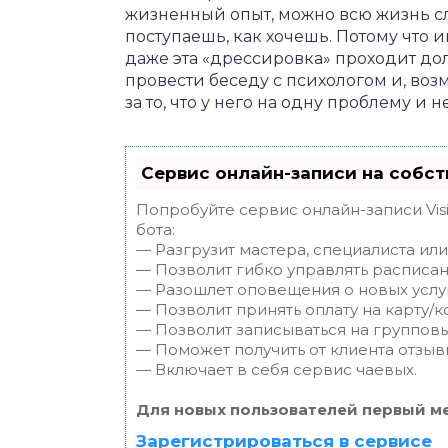
жизненный
опыт
,
можно
всю
жизнь
с
поступаешь
,
как
хочешь.
П
отому
что
и
даже
эта
«
дрессировка
»
проходит
до
провести
беседу
с
психологом
и
,
воз
за
то
,
что
у
него
на
одну
проблему
и
н
Сервис онлайн-записи на собст
Попробуйте сервис онлайн-записи Vis
бота:
— Разгрузит мастера, специалиста ил
— Позволит гибко управлять расписан
— Разошлет оповещения о новых услуг
— Позволит принять оплату на карту/к
— Позволит записываться на группов
— Поможет получить от клиента отзывы
— Включает в себя сервис чаевых.
Для новых пользователей первый ме
Зарегистрироваться в сервисе