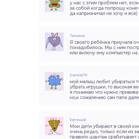
у нас с этим проблем нет, есл
за собой когда попрошу конеч
да капризничал не хочу и все)
Татьяна
Я своего ребёнка приучала оч
понадобилось. Мы с ним постр
или включу ему компьютер на 
Dantist79
мой малыш любит убираться то
убрать игрушки, то высокая ве
я понимаю что нужно привива
но,к сожалению сам папа далек 
Евгений
Мои дети убирают в своей ко
очень редко, только если из з
правило шантаж срабатывает 