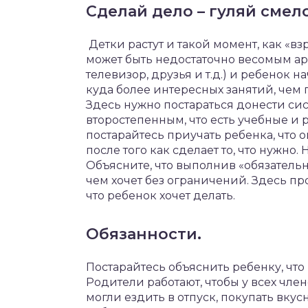
Сделай
дело
–
гуляй
смел
Детки
растут
и
такой
момент
,
как
«
вз
может
быть
недостаточно
весомым
а
телевизор
,
друзья
и
т
.
д
.)
и
ребенок
на
куда
более
интересных
занятий
,
чем
Здесь
нужно
постараться
донести
си
второстепенным
,
что
есть
учебные
и
постарайтесь
приучать
ребенка
,
что
о
после
того
как
сделает
то
,
что
нужно
.
Н
О
бъясните
,
что
выполнив
«
обязатель
чем
хочет
без
ограничений
.
Здесь
пр
что
ребенок
хочет
делать
.
Обязанности
.
Постарайтесь
объяснить
ребенку
,
что
Родители
работают
,
чтобы
у
всех
член
могли
ездить
в
отпуск
,
покупать
вкус