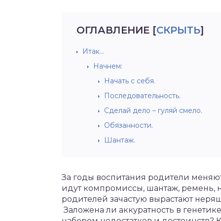
ОГЛАВЛЕНИЕ
[
СКРЫТЬ
]
Итак…
Начнем:
Начать с себя.
Последовательность.
Сделай дело – гуляй смело.
Обязанности.
Шантаж.
За
годы
воспитания
родители
меняю
идут
компромиссы
,
шантаж
,
ремень
,
родителей
зачастую
вырастают
неря
Заложена
ли
аккуратность
в
генетик
набором
недостатков
и
достоинств
?
К