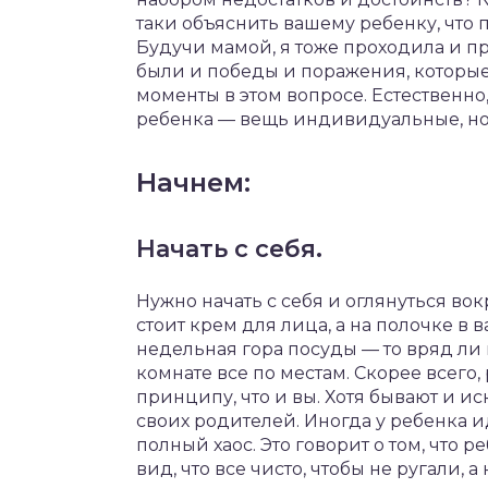
таки
объяснить
вашему
ребенку
,
что
Будучи
мамой
,
я
тоже
проходила
и
п
были
и
победы
и
поражения
,
которы
моменты
в
этом
вопросе
.
Естественно
ребенка
—
вещь
индивидуальные
,
н
Начнем
:
Начать с себя.
Нужно
начать
с
себя
и
оглянуться
вок
стоит
крем
для
лица
,
а
на
полочке
в
в
недельная
гора
посуды
—
то
вряд
ли
комнате
все
по
местам
.
Скорее
всего
,
принципу
,
что
и
вы
.
Хотя
бывают
и
ис
своих
родителей
.
Иногда
у
ребенка
и
полный
хаос
.
Это
говорит
о
том
,
что
ре
вид
,
что
все
чисто
,
чтобы
не
ругали
,
а