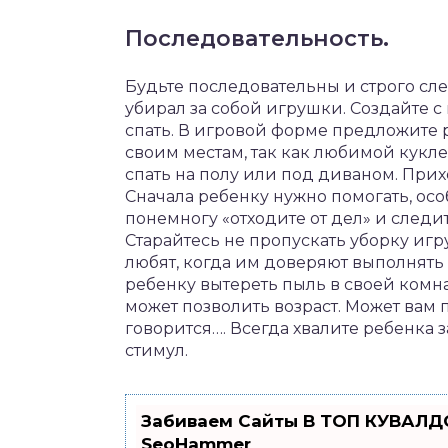
Последовательность.
Будьте
последовательны
и
строго
сл
убирал
за
собой
игрушки
.
Создайте
с
спать. В
игровой
форме
предложите
своим
местам
,
так
как
любимой
кукле
спать
на
полу
или
под
диваном
.
Прих
Сначала
ребенку
нужно
помогать
,
осо
понемногу
«
отходите
от
дел
»
и
следи
Старайтесь
не
пропускать
уборку
игр
любят
,
когда
им
доверяют
выполнять
ребенку
вытереть
пыль
в
своей
комн
может
позволить
возраст
.
Может
вам
говорится
….
Всегда
хвалите
ребенка
з
стимул
.
Забиваем Сайты В ТОП КУВАЛДО
SeoHammer