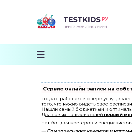
TESTKIDS
РУ
ВОРОЖДЕННЫЙ
БЕНОК УЧИТСЯ
ТСКИЙ САД
ЧАЛЬНАЯ ШКОЛА
ВОРИТЬ
ЦЕНТР РАЗВИТИЯ СЕМЬИ
УДНИЧОК
ЗВИВАЮЩИЕ ЗАНЯТИЯ
ЕШКОЛЬНЫЕ ЗАНЯТИЯ
ННЕЕ РАЗВИТИЕ
ОРОЙ МЕСЯЦ
ДГОТОВКА К ШКОЛЕ
ТАНИЕ ШКОЛЬНИКА
ТАНИЕ ПОСЛЕ ГОДА
ТЫЙ МЕСЯЦ
ТАНИЕ ДОШКОЛЬНИКА
ОРОВЬЕ ШКОЛЬНИКА
ИУЧАЕМ К ГОРШКУ
ЛГОДА
Сервис онлайн-записи на собс
9 МЕСЯЦЕВ
Тот, кто работает в сфере услуг, зна
того, что нужно видеть свое расписан
Нашли самый бюджетный и оптималь
12 МЕСЯЦЕВ
Для новых пользователей
первый ме
Чат-бот для мастеров и специалистов
ОБЛЕМЫ ПЕРВОГО
ДА
—
Сам записывает клиентов и напомин