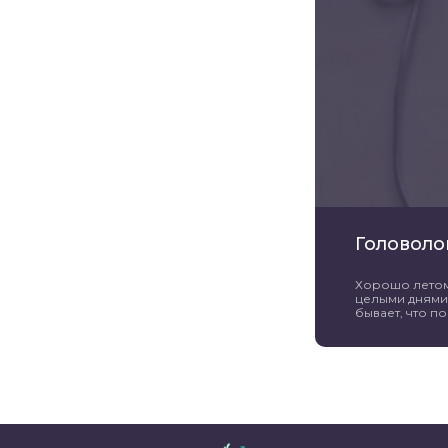
Головоло
Хорошо летом 
целыми днями 
бывает, что пог