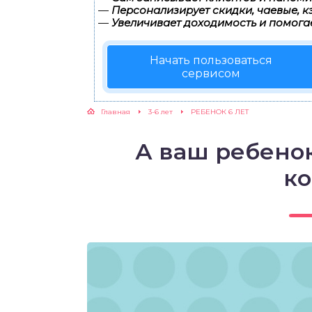
—
Персонализирует скидки, чаевые, к
—
Увеличивает доходимость и помога
ЖУТСЯ ЗУБКИ
Начать пользоваться
РВЫЕ ШАГИ
сервисом
ИКОРМ
Главная
3-6 лет
РЕБЕНОК 6 ЛЕТ
ЕМ К ВРАЧУ
А ваш ребенок
к