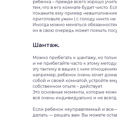
ребенка
–
прежде
всего
хорошо
учит
тем
,
что
в
его
комнате
будет
чисто
.
Ес
покажите
ему
пример
невыполнения
приготовьте
ужин
(
с
голоду
никто
не
Иногда
можно
меняться
обязанностя
он
в
свою
очередь
может
помыть
пос
Шантаж
.
Можно
прибегать
к
шантажу
,
но
тольк
и
не
прибегайте
часто
к
этому
методу
эту
тактику
в
ваших
с
ним
отношения
например
,
ребенок
очень
хочет
дома
собой
и
своей
комнатой
,
устройте
ем
собственном
опыте
–
действует
.
Это
основные
моменты
,
которые
мож
всё
очень
индивидуально
и
не
всегд
Если
ребенок
неуправляемый
и
все
делать
—
решать
вам
.
Вы
можете
оста