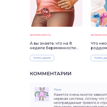
БЕРЕМЕННОСТЬ
БЕРЕМЕННО
А вы знаете, что на 8
Что нео
неделе беременности…
роддо
Читать далее
Читать д
КОММЕНТАРИИ
Лана
Кажется очень многое зависит
нервная система…потому что 
неоправданные тревоги и страх
принимать эваларовский магни