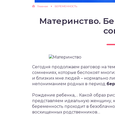
Главная
БЕРЕМЕННОСТЬ
ЖУТСЯ ЗУБКИ
Материнство. Бе
РВЫЕ ШАГИ
со
ИКОРМ
ЕМ К ВРАЧУ
Сегодня продолжаем разговор на тем
сомнениях, которые беспокоят многи
и близких мне людей – нормально ли
непониманием родных в период
бер
Рождение ребенка,… Какой образ рис
представляем идеальную женщину, ко
беременность проходит в безоблач
восхищенных родственников…