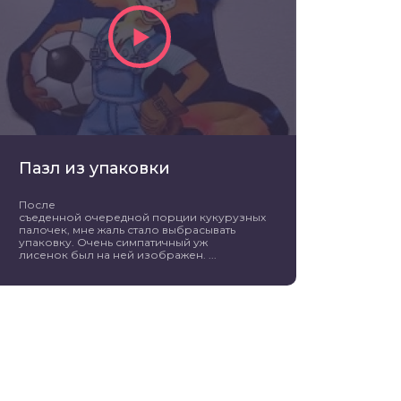
Пазл из упаковки
После
съеденной очередной порции кукурузных
палочек, мне жаль стало выбрасывать
упаковку. Очень симпатичный уж
лисенок был на ней изображен. ...