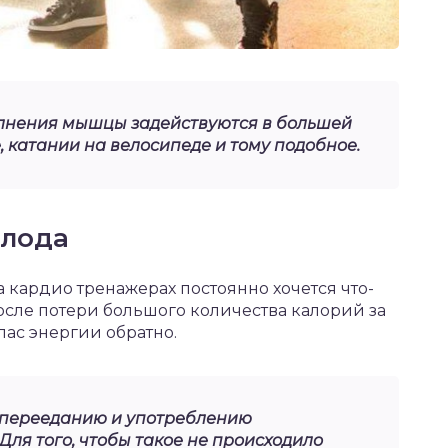
лнения мышцы задействуются в большей
, катании на велосипеде и тому подобное.
олода
а кардио тренажерах постоянно хочется что-
 после потери большого количества калорий за
пас энергии обратно.
к перееданию и употреблению
ля того, чтобы такое не происходило