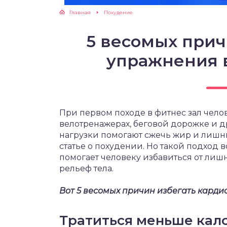
Главная
Похудение
ЖУТСЯ ЗУБКИ
5 весомых прич
РВЫЕ ШАГИ
упражнения 
ИКОРМ
ЕМ К ВРАЧУ
При первом походе в фитнес зал челов
велотренажерах, беговой дорожке и др
нагрузки помогают сжечь жир и лишн
статье о похудении. Но такой подход 
помогает человеку избавиться от ли
рельеф тела.
Вот 5 весомых причин избегать карди
Тратиться меньше кал